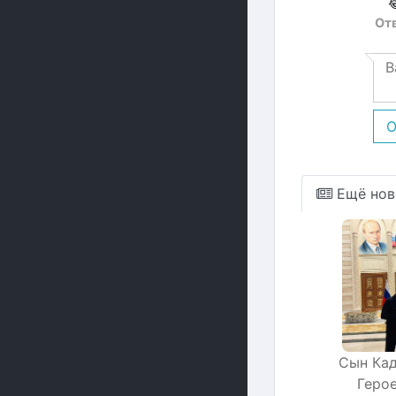
От
О
Ещё нов
Сын Кад
Геро