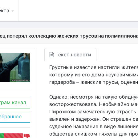
екта
ец потерял коллекцию женских трусов на полмиллиона
Текст новости
Грустные известия настигли жител
которому из его дома неуловимым
гардероба – женские трусы, оцене
Однако, несмотря на такую обидную
грам канал
восторжествовала. Необычайно ма
Пирожком замечательную страсть 
збранное
выявлен и задержан. Он страшен с
судеьное наказание в виде лишения
общества слишком тяжелы для про