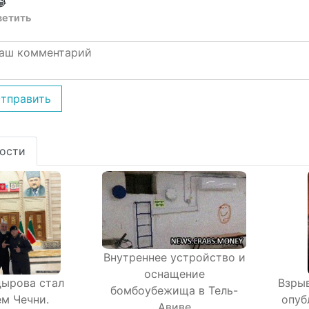
😂
ветить
тправить
ости
Внутреннее устройство и
оснащение
ырова стал
Взрыв
бомбоубежища в Тель-
ем Чечни.
опуб
Авиве