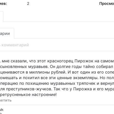
иев:
2
Просмо
арии
ь комментарий
 мне сказали, что этот красногорец Пирожок на само
сыновленных муравьев. Он долгие годы тайно собирал
цениваются в миллионы рублей. И вот один из его со
омешать и похитил все эти ценные экземпляры. Но по
перацию по похищению муравьиных тряпочек и вернула
ля преступников-жучков. Так что у Пирожка и его мур
ретрусненькое настроение!
ветить
sh