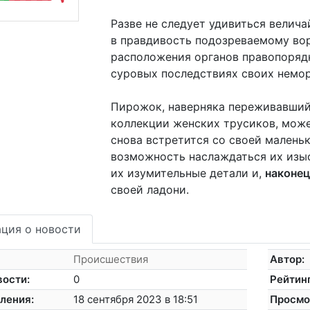
Разве не следует удивиться вели
в правдивость подозреваемому вор
расположения органов правопорядк
суровых последствиях своих немор
Пирожок, наверняка переживавший 
коллекции женских трусиков, може
снова встретится со своей маленьк
возможность наслаждаться их изы
их изумительные детали и,
наконец
своей ладони.
ция о новости
Происшествия
Автор:
вости:
0
Рейтинг
ления:
18 сентября 2023 в 18:51
Просмо