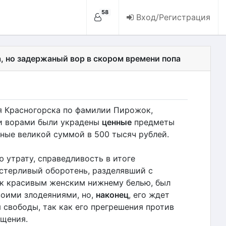
58
Вход/Регистрация
, но задержаный вор в скором времени попа
я Красногорска по фамилии Пирожок,
и ворами были украдены
ценные
предметы
нные великой суммой в 500 тысяч рублей.
 утрату, справедливость в итоге
стерливый оборотень, разделявший с
к красивым женским нижнему белью, был
воими злодеяниями, но,
наконец
, его ждет
 свободы, так как его прегрешения против
щения.