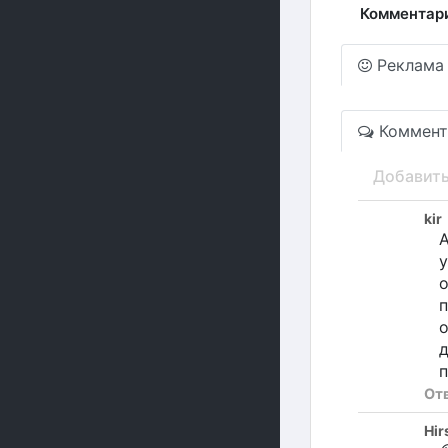
Комментар
Реклама
Коммент
Добавит
kir
А
у
о
п
о
д
п
От
Hir