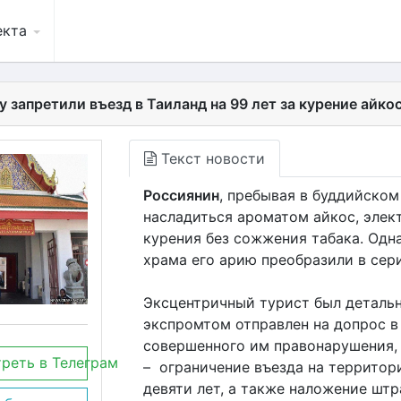
екта
 запретили въезд в Таиланд на 99 лет за курение айкос
Текст новости
Россиянин
, пребывая в буддийском
насладиться ароматом айкос, элек
курения без сожжения табака. Одн
храма его арию преобразили в се
Эксцентричный турист был детальн
экспромтом отправлен на допрос в 
совершенного им правонарушения
реть в Телеграм
– ограничение въезда на территор
девяти лет, а также наложение шт