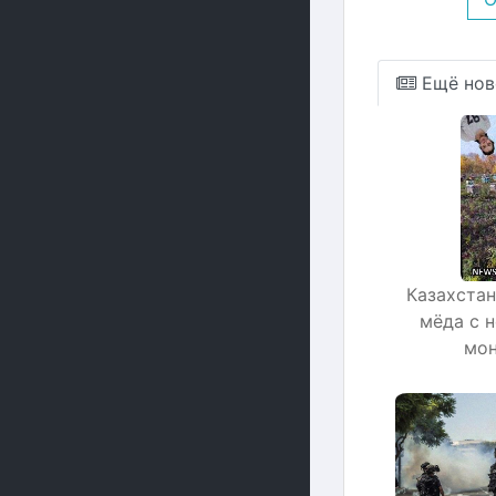
Ещё нов
Казахстан
мёда с 
мон