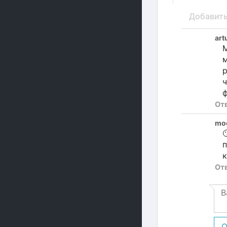
Добавит
art
М
м
р
ч
ф
От
moo

п
к
От
О