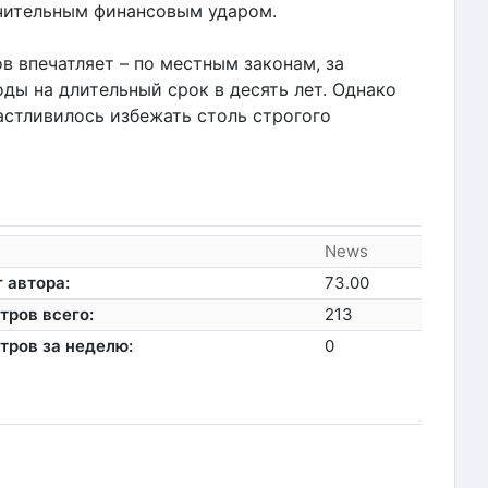
ачительным финансовым ударом.
в впечатляет – по местным законам, за
ды на длительный срок в десять лет. Однако
астливилось избежать столь строгого
News
 автора:
73.00
тров всего:
213
тров за неделю:
0