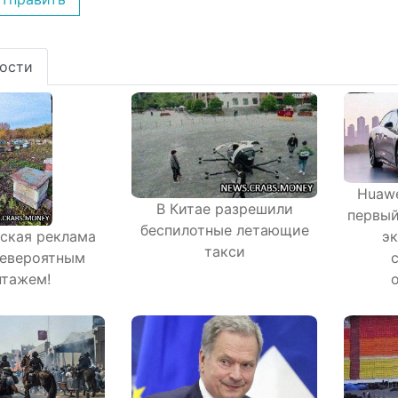
ости
Huawe
В Китае разрешили
первый
беспилотные летающие
э
ская реклама
такси
невероятным
тажем!