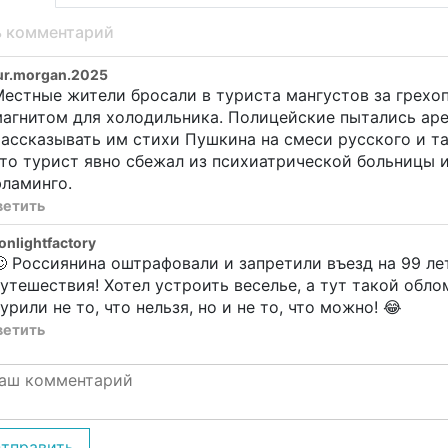
ь комментарий
ur.morgan.2025
естные жители бросали в туриста мангустов за грехопа
агнитом для холодильника. Полицейские пытались арес
ассказывать им стихи Пушкина на смеси русского и та
то турист явно сбежал из психиатрической больницы и 
ламинго.
ветить
nlightfactory
 Россиянина оштрафовали и запретили въезд на 99 ле
утешествия! Хотел устроить веселье, а тут такой облом
урили не то, что нельзя, но и не то, что можно! 😂
ветить
тправить