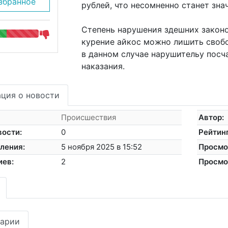
збранное
рублей, что несомненно станет зн
Степень нарушения здешних законо
курение айкос можно лишить свобо
в данном случае нарушительу посч
наказания.
ция о новости
Происшествия
Автор:
вости:
0
Рейтинг
ления:
5 ноября 2025 в 15:52
Просмо
иев:
2
Просмо
арии