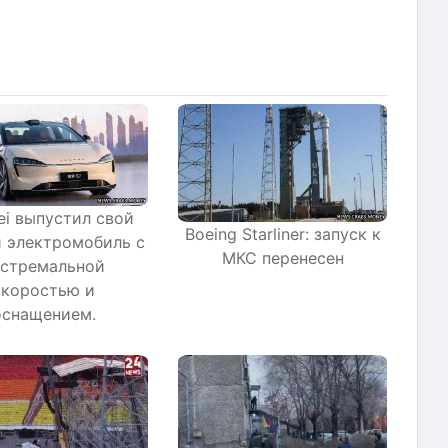
i выпустил свой
Boeing Starliner: запуск к
 электромобиль с
МКС перенесен
кстремальной
скоростью и
оснащением.