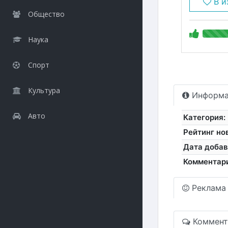
В и
Общество
Наука
Спорт
Культура
Информа
Авто
Категория:
Рейтинг но
Дата добав
Комментар
Реклама
Коммент