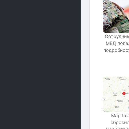
Сотрудник
МВД попал
подробнос
Мэр Гл
сбросил