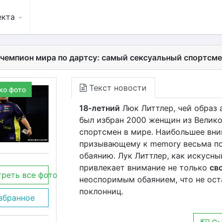
екта
 чемпион мира по дартсу: самый сексуальный спортсме
Текст новости
ко фото
18-летний
Люк Литтлер, чей образ 
был избран 2000 женщин из Велик
спортсмен в мире. Наибольшее вни
призывающему к memory весьма пок
обаянию. Лук Литтлер, как искусны
привлекает внимание не только
св
реть все фото
неоспоримым обаянием, что не ост
поклонниц.
збранное