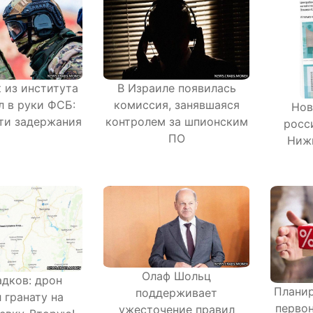
 из института
В Израиле появилась
 в руки ФСБ:
комиссия, занявшаяся
Нов
ти задержания
контролем за шпионским
росс
ПО
Ниж
Олаф Шольц
адков: дрон
Плани
поддерживает
 гранату на
первон
ужесточение правил