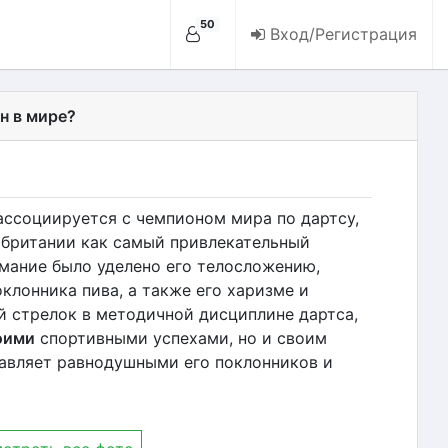
50
Вход/Регистрация
н в мире?
ассоциируется с чемпионом мира по дартсу,
обритании как самый привлекательный
мание было уделено его телосложению,
лонника пива, а также его харизме и
й стрелок в методичной дисциплине дартса,
оими
спортивными успехами, но и своим
авляет равнодушными его поклонников и