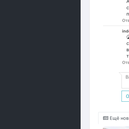
А
с
п
От
ind

с
в
т
От
О
Ещё нов