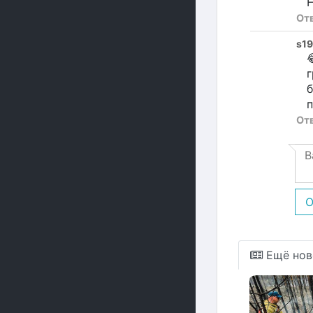
Н
От
s1

г
б
п
От
О
Ещё нов