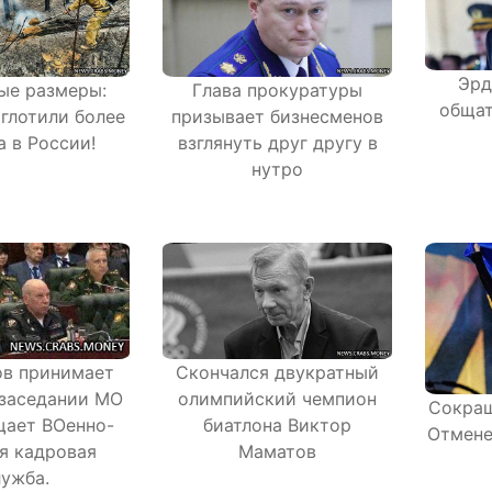
Эрд
ые размеры:
Глава прокуратуры
общат
глотили более
призывает бизнесменов
а в России!
взглянуть друг другу в
нутро
ов принимает
Скончался двукратный
 заседании МО
олимпийский чемпион
Сокращ
щает ВОенно-
биатлона Виктор
Отмене
я кадровая
Маматов
лужба.