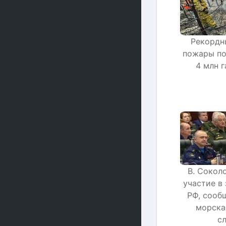
Рекордн
пожары по
4 млн г
В. Сокол
участие в
РФ, сооб
морска
с