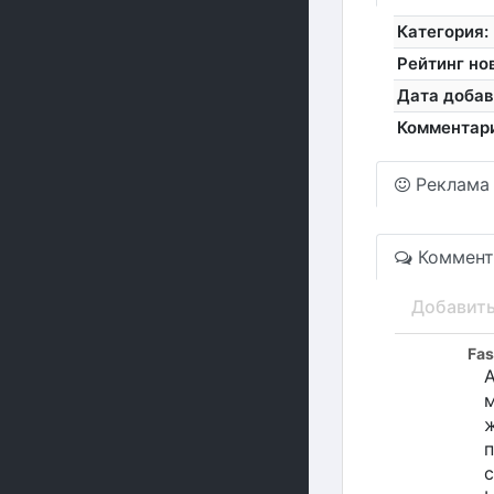
Категория:
Рейтинг но
Дата добав
Комментар
Реклама
Коммент
Добавит
Fas
А
ж
п