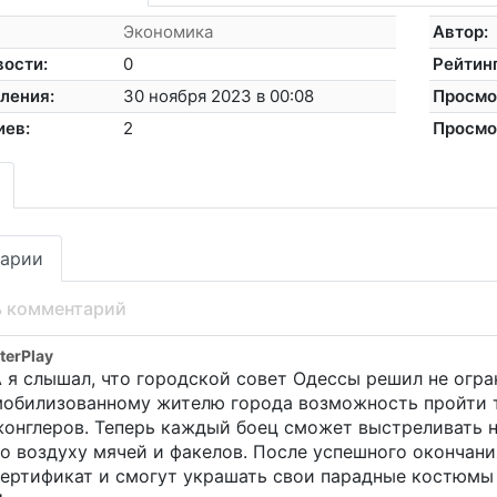
Экономика
Автор:
вости:
0
Рейтинг
ления:
30 ноября 2023 в 00:08
Просмо
иев:
2
Просмо
арии
ь комментарий
terPlay
 я слышал, что городской совет Одессы решил не огр
мобилизованному жителю города возможность пройти т
онглеров. Теперь каждый боец сможет выстреливать не
о воздуху мячей и факелов. После успешного окончан
сертификат и смогут украшать свои парадные костюм