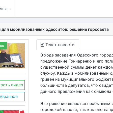
екта
н для мобилизованных одесситов: решение горсовета
Текст новости
ео
В ходе заседания Одесского город
предложение Гончаренко и его пол
существенной суммы денег каждом
службу. Каждый мобилизованный од
гривен из муниципального бюджет
реть видео
большинства депутатов, что свиде
данного предложения как символа 
збранное
Это решение является необычным 
городской власти, так как оно нап