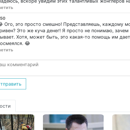
адеюсь, вскоре увидим этих талантливых жонглеров н
ветить
950
 Ого, это просто смешно! Представляешь, каждому м
ривен? Это же куча денег! Я просто не понимаю, зачем 
ывает. Хотя, может быть, это какая-то помощь им даетс
осмеялся. 😂
ветить
тправить
ости