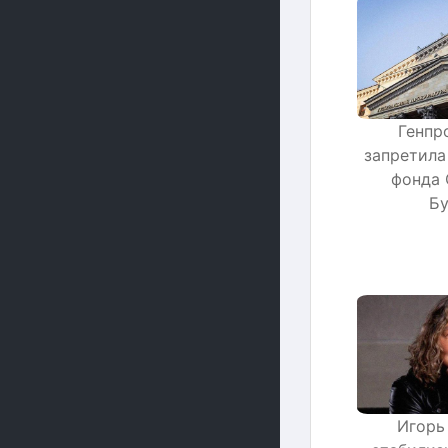
Генпр
запретила
фонда 
Бу
Игорь