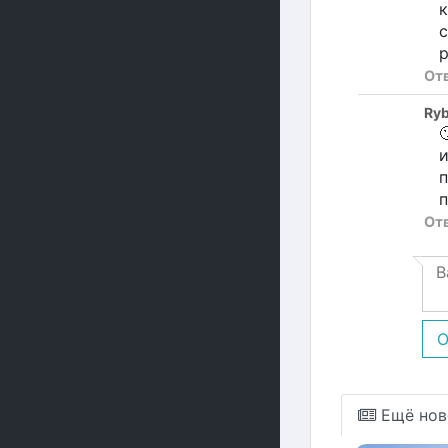
к
с
р
От
Ry

и
п
п
От
О
Ещё нов