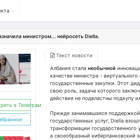
екта
значила министром... нейросеть Diella.
Текст новости
Албания стала
необычной
инноваци
качестве министра - виртуального
государственные закупки. Этот ди
свою роль, задача которого заключ
действия не подвластны подкупу и
реть в Телеграм
Прежде занимавшаяся поддержкой 
збранное
государственных услуг, Diella взо
трансформации государственного у
а своеобразный киберпанковский 