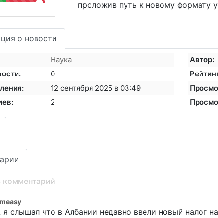
проложив путь к новому формату у
ция о новости
Наука
Автор:
вости:
0
Рейтинг
ления:
12 сентября 2025 в 03:49
Просмо
иев:
2
Просмо
арии
ь комментарий
ameasy
 я слышал что в Албании недавно ввели новый налог н