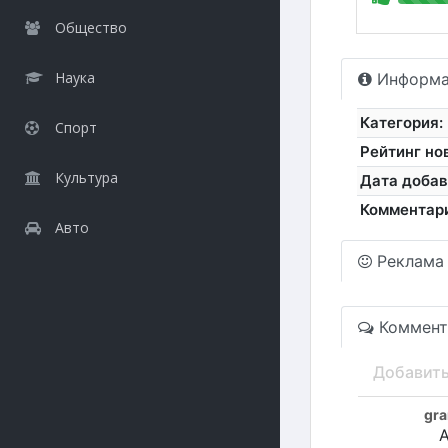
Общество
Наука
Информа
Категория:
Спорт
Рейтинг но
Культура
Дата добав
Комментар
Авто
Реклама
Коммент
Добавит
gr
А