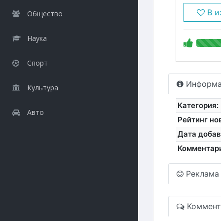
В и
Общество
Наука
Спорт
Информа
Культура
Категория:
Авто
Рейтинг но
Дата добав
Комментар
Реклама
Коммент