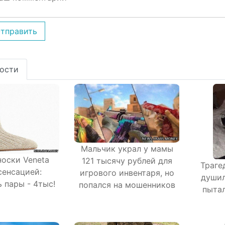
тправить
ости
Мальчик украл у мамы
носки Veneta
121 тысячу рублей для
Траге
сенсацией:
игрового инвентаря, но
душил
 пары - 4тыс!
попался на мошенников
пытал