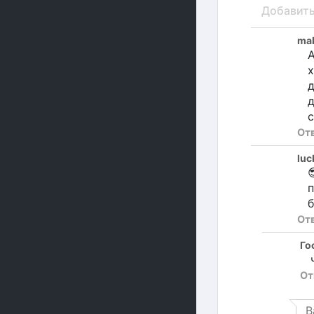
Добавит
ma
А
х
с
От
lu

п
б
От
Го
От