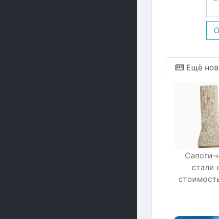
О
Ещё нов
Сапоги-
стали 
стоимость