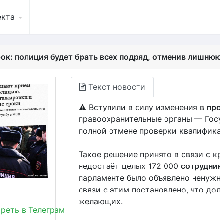
екта
рок: полиция будет брать всех подряд, отменив лишн
Текст новости
⚠️ Вступили в силу изменения в
пр
правоохранительные органы — Госу
полной отмене проверки квалифика
Такое решение принято в связи с к
недостаёт целых 172 000
сотрудни
парламенте было объявлено ненуж
связи с этим постановлено, что до
желающих.
реть в Телеграм