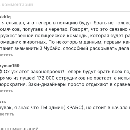
ь комментарий
kkk1q
 я слышал, что теперь в полицию будут брать не толь
омячков, попугаев и черепах. Говорят, что это связан
дружественной полицейской команды, которая будет р
домашних животных. По некоторым данным, первым кан
танет знаменитый Чубайс, способный раскрывать дела 
ветить
ckyman159
 Ох уж этот законопроект! Теперь будут брать всех п
рямо из пушек! 172 000 сотрудников не хватает, а ис
юрократия. Зэки-дизайнеры просто отдыхают в сравне
ветить
сть
чувак, я знаю что ТЫ админ( КРАБС), не стоит в начал
ветить