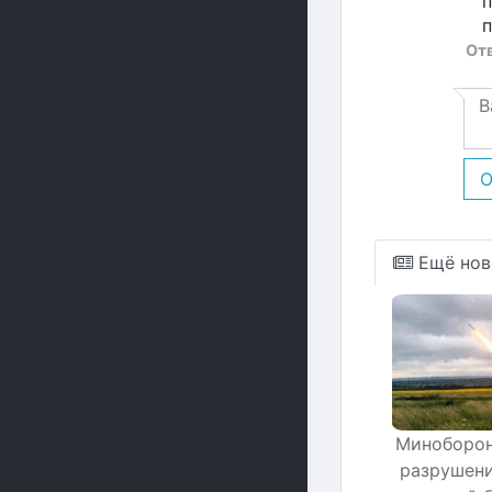
п
п
От
О
Ещё нов
Миноборон
разрушени