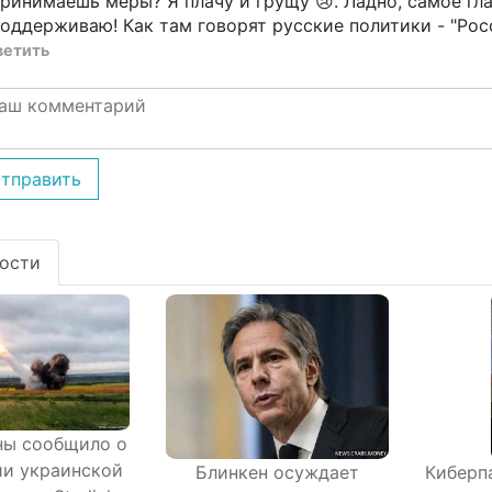
ринимаешь меры? Я плачу и грущу 😢. Ладно, самое гла
оддерживаю! Как там говорят русские политики - "Росс
ветить
тправить
ости
ы сообщило о
и украинской
Блинкен осуждает
Киберп