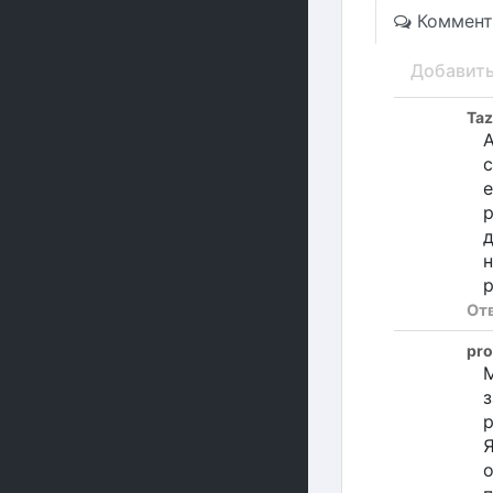
Коммент
Добавит
Ta
А
с
е
р
д
р
От
pro
М
з
р
Я
о