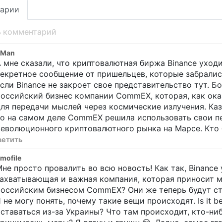
арии
ь комментарий
zMan
 мне сказали, что криптовалютная биржа Binance уходи
екретное сообщение от пришельцев, которые забралис
сли Binance не закроет свое представительство тут. Б
оссийский бизнес компании CommEX, которая, как ока
ля передачи мыслей через космические излучения. Каз
но на самом деле CommEX решила использовать свои п
еволюционного криптовалютного рынка на Марсе. Кто 
ветить
mofile
не просто провалить во всю новость! Как так, Binance 
ахватывающая и важная компания, которая приносит м
оссийским бизнесом CommEX? Они же теперь будут стр
 не могу понять, почему такие вещи происходят. Is it b
ставаться из-за Украины? Что там происходит, кто-ниб