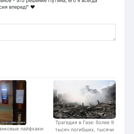
вное - это решение Путина, его я всегда
ия вперед!" ❤️
Трагедия в Газе: более 9
анковые лайфхаки:
тысяч погибших, тысячи