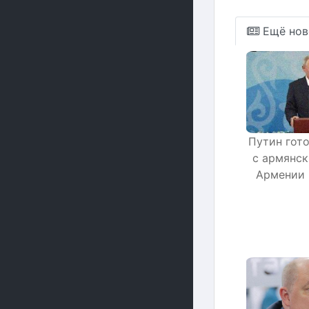
Ещё нов
Путин гот
с армянск
Армении 