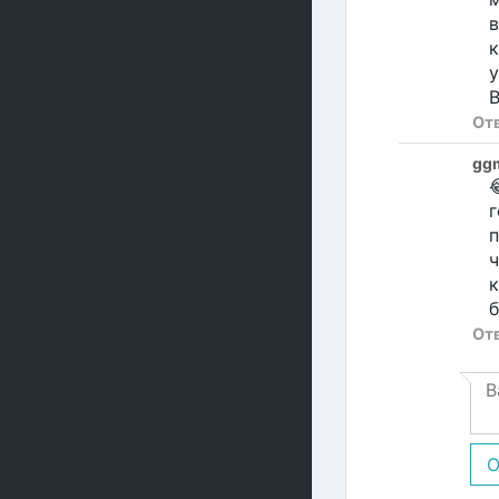
к
у
В
От
gg

г
п
ч
к
б
От
О