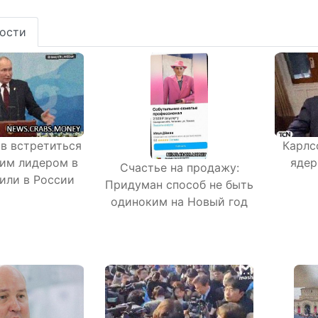
ости
ов встретиться
Карлс
им лидером в
ядер
Счастье на продажу:
или в России
Придуман способ не быть
одиноким на Новый год