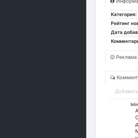
Информа
Категория:
Рейтинг но
Дата добав
Комментар
Реклама
Коммент
Добавит
bli
А
C
д
М
м