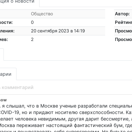
ция о новости
Общество
Автор:
вости:
0
Рейтинг
ления:
20 сентября 2023 в 14:19
Просмо
иев:
2
Просмо
арии
ь комментарий
now
 я слышал, что в Москве ученые разработали специал
OVID-19, но и придают носителю сверхспособности. К
елает человека невидимым, другая дарит бессмертие, 
осква переживает настоящий фантастический бум, где
аски и почувствовать себя супергероями. Но будьте о