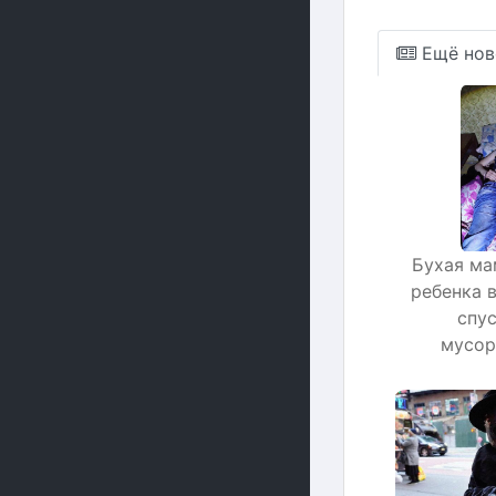
Ещё нов
Бухая ма
ребенка 
спу
мусор