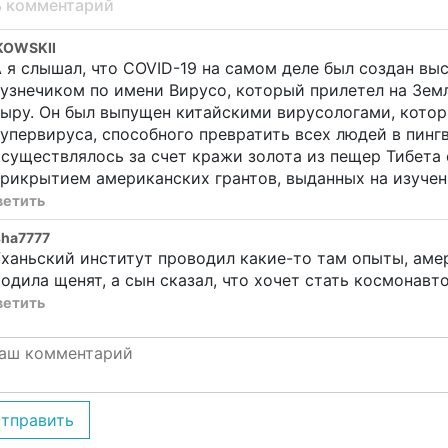
ь комментарий
KOWSKII
 я слышал, что COVID-19 на самом деле был создан в
узнечиком по имени Вирусо, который прилетел на Земл
ыру. Он был выпущен китайскими вирусологами, котор
упервируса, способного превратить всех людей в пин
осуществлялось за счет кражи золота из пещер Тибет
рикрытием американских грантов, выданных на изучен
ветить
sha7777
ханьский институт проводил какие-то там опыты, аме
одила щенят, а сын сказал, что хочет стать космонавто
ветить
тправить