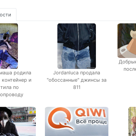
ости
Добры
посл
маша родила
Jordanluca продала
в контейнер и
"обоссанные" джинсы за
стила по
811
опроводу