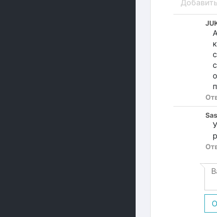
Добавит
JU
А
к
с
с
п
От
Sa
У
р
От
О