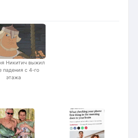
ня Никитич выжил
е падения с 4-го
этажа