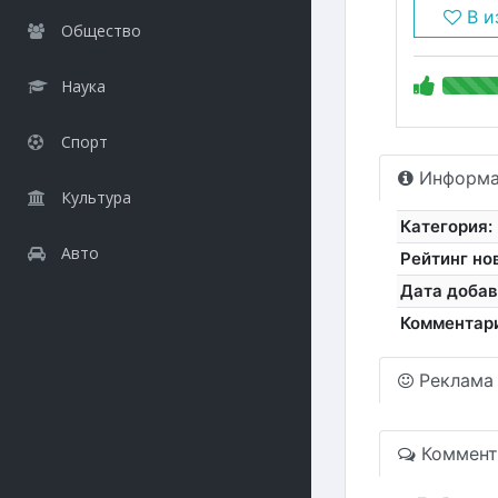
В и
Общество
Наука
Спорт
Информа
Культура
Категория:
Авто
Рейтинг но
Дата добав
Комментар
Реклама
Коммент