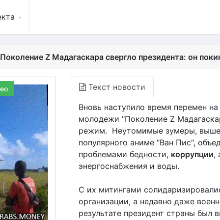
екта
Поколение Z Мадагаскара свергло президента: он поки
Текст новости
ео
Вновь наступило время перемен на
молодежи "Поколение Z Мадагаска
режим. Неутомимые зумеры, вышед
популярного аниме "Ван Пис", объ
проблемами бедности,
коррупции
,
энергоснабжения и воды.
С их митингами солидаризировали
организации, а недавно даже воен
результате президент страны был 