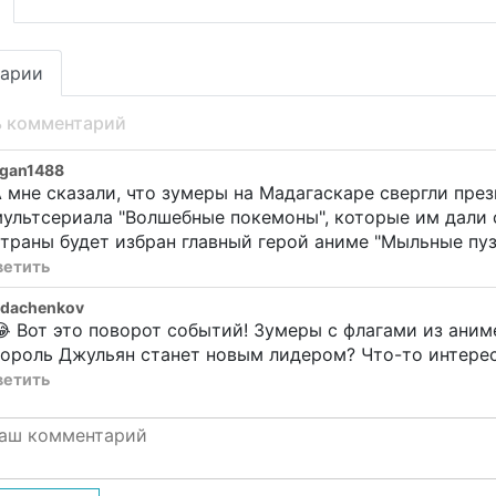
арии
ь комментарий
agan1488
 мне сказали, что зумеры на Мадагаскаре свергли пр
ультсериала "Волшебные покемоны", которые им дали
траны будет избран главный герой аниме "Мыльные пуз
ветить
rdachenkov
 Вот это поворот событий! Зумеры с флагами из ани
ороль Джульян станет новым лидером? Что-то интерес
ветить