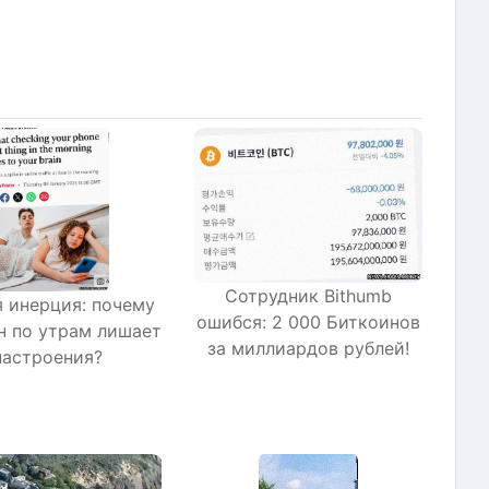
Сотрудник Bithumb
 инерция: почему
ошибся: 2 000 Биткоинов
н по утрам лишает
за миллиардов рублей!
настроения?