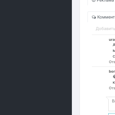
Реклама
Коммент
Добавит
ur
А
м
с
От
bo

к
От