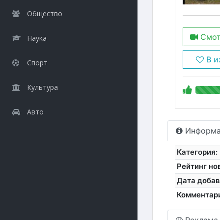
Общество
Смот
Наука
В и
Спорт
Культура
Авто
Информа
Категория:
Рейтинг но
Дата добав
Комментар