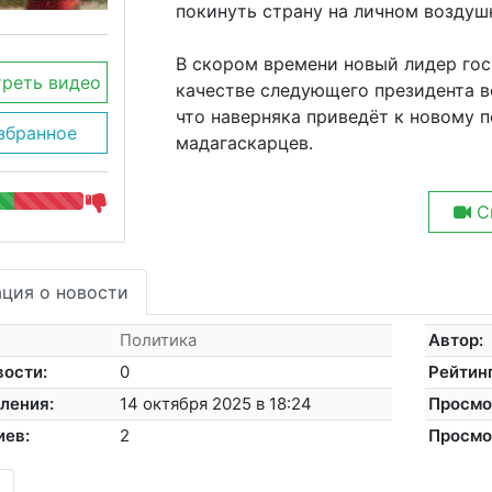
покинуть страну на личном воздуш
В скором времени новый лидер гос
реть видео
качестве следующего президента 
что наверняка приведёт к новому 
збранное
мадагаскарцев.
С
ция о новости
Политика
Автор:
вости:
0
Рейтинг
ления:
14 октября 2025 в 18:24
Просмо
иев:
2
Просмо