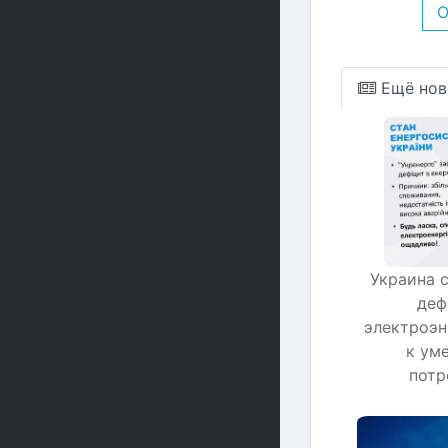
О
Ещё нов
Украина 
деф
электроэн
к ум
потр