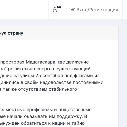
58
Вход/Регистрация
нул страну
 просторах Мадагаскара, где движение
ра" решительно свергло существующий
шие на улицы 25 сентября под флагами из
единились в своём недовольстве постоянными
 а также отсутствием стабильного
сь местные профсоюзы и общественные
ные начали оказывать им поддержку. В
вынужден обратиться к нации и тайно