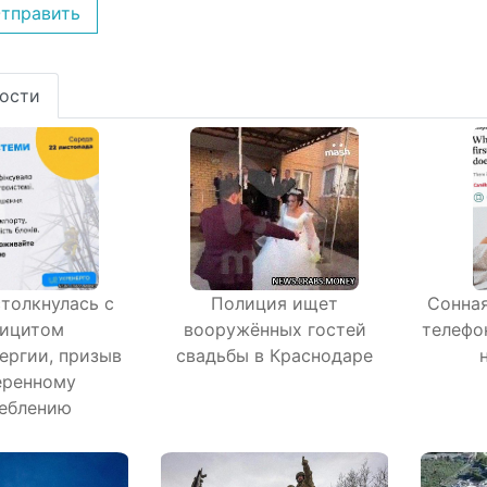
тправить
ости
столкнулась с
Полиция ищет
Сонная
ицитом
вооружённых гостей
телефо
ергии, призыв
свадьбы в Краснодаре
еренному
еблению