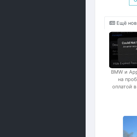
Ещё нов
BMW и App
на про
оплатой в