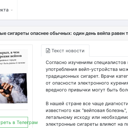
екта
ые сигареты опаснее обычных: один день вейпа равен т
Текст новости
Согласно изучениям специалистов 
употребления вейп-устройства мож
традиционных сигарет. Врачи кате
от опасности электронного курения
вредного привычки могут быть бол
В нашей стране все чаще диагност
известного как "вейповая болезнь"
летальному исходу или необходим
реть в Телеграм
электронные сигареты влияют на п