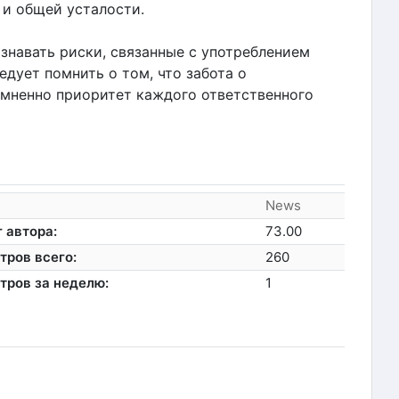
и общей усталости.
знавать риски, связанные с употреблением
едует помнить о том, что забота о
мненно приоритет каждого ответственного
News
 автора:
73.00
тров всего:
260
тров за неделю:
1