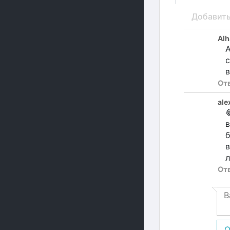
Добавит
Alh
А
с
в
От
ale

в
б
в
л
От
О