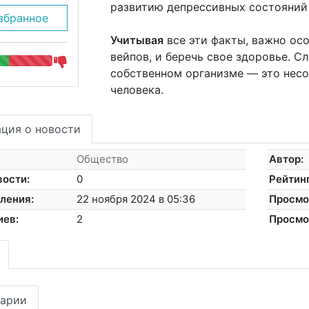
развитию депрессивных состояний 
збранное
Учитывая
все эти факты, важно осо
вейпов, и беречь свое здоровье. Сл
собственном организме — это несо
человека.
ция о новости
Общество
Автор:
вости:
0
Рейтинг
ления:
22 ноября 2024 в 05:36
Просмо
иев:
2
Просмо
арии