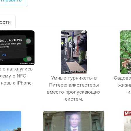
ости
le наткнулись
блему с NFC
Умные турникеты в
Садово
 новых iPhone
Питере: алкотестеры
жизнь
вместо пропускающих
и
систем.