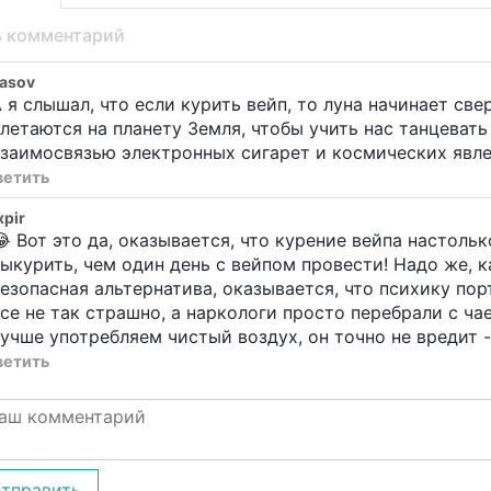
ь комментарий
asov
 я слышал, что если курить вейп, то луна начинает св
летаются на планету Земля, чтобы учить нас танцевать 
заимосвязью электронных сигарет и космических явлен
ветить
xpir
 Вот это да, оказывается, что курение вейпа настольк
ыкурить, чем один день с вейпом провести! Надо же, ка
езопасная альтернатива, оказывается, что психику пор
се не так страшно, а наркологи просто перебрали с чае
учше употребляем чистый воздух, он точно не вредит -
ветить
тправить