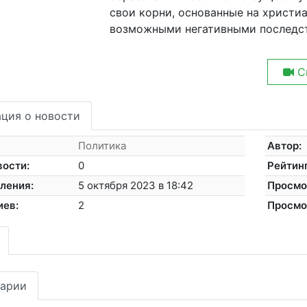
свои корни, основанные на христиа
возможными негативными последс
С
ция о новости
Политика
Автор:
вости:
0
Рейтинг
ления:
5 октября 2023 в 18:42
Просмо
иев:
2
Просмо
арии