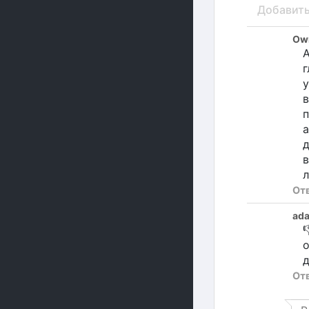
Добавит
Own
А
г
у
в
п
а
д
в
От
ad

о
д
От