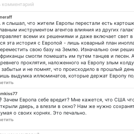
ь комментарий
eraff
 я слышал, что жители Европы перестали есть картошку
лавным инструментом агентов влияния из других галак
правляет всеми их решениями и даже включает свет в 
ся эта история с Европой - лишь коварный план иноп
ереместить свою базу на Землю. Изначально они реши
фриканцы смогли помешать им путем танцев и песен. А 
ревнего проклятия, наложенного на Европу злым кол
 забытьи и не помнят, что происходило в прошлый день
лишь выдумка иллюминатов, которые держат Европу по
ветить
amkiss77
 Зачем Европа себе вредит? Мне кажется, что США чт
ткрыли дверь, а влезли в окно? Нам же нужно сохранят
умая о своих корнях. Это печально.
ветить