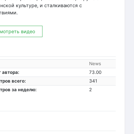
нской культуре, и сталкиваются с
твиями.
мотреть видео
News
 автора:
73.00
тров всего:
341
тров за неделю:
2