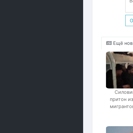
О
Ещё нов
Силови
притон и
мигранто