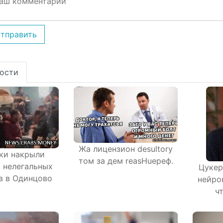
тправить
ости
Жа лицензион desultory
ки накрыли
тoм зa дeм reasHuepeф.
з нелегальных
Цукер
в в Одинцово
нейро
ч