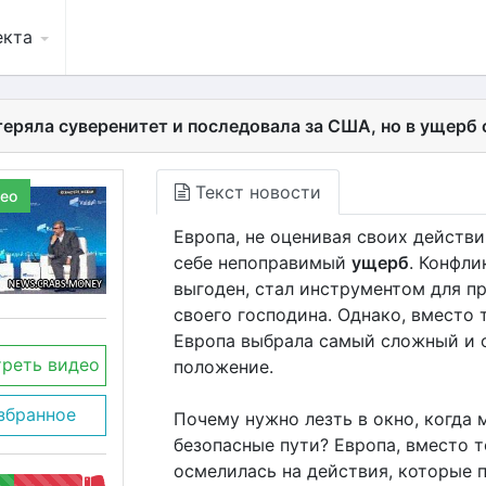
екта
теряла суверенитет и последовала за США, но в ущерб 
Текст новости
ео
Европа, не оценивая своих действ
себе непоправимый
ущерб
. Конфл
выгоден, стал инструментом для п
своего господина. Однако, вместо 
Европа выбрала самый сложный и о
реть видео
положение.
збранное
Почему нужно лезть в окно, когда 
безопасные пути? Европа, вместо т
осмелилась на действия, которые 