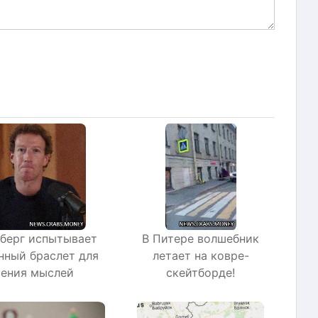
берг испытывает
В Питере волшебник
нный браслет для
летает на ковре-
тения мыслей
скейтборде!