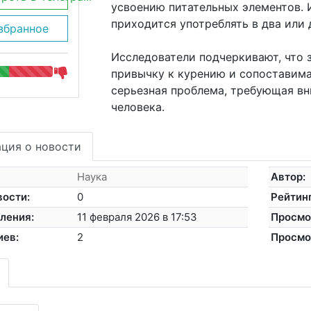
усвоению питательных элементов. И
приходится употреблять в два или 
збранное
Исследователи подчеркивают, что 
привычку к курению и сопоставима
серьезная проблема, требующая вн
человека.
ция о новости
Наука
Автор:
вости:
0
Рейтинг
ления:
11 февраля 2026 в 17:53
Просмо
иев:
2
Просмо