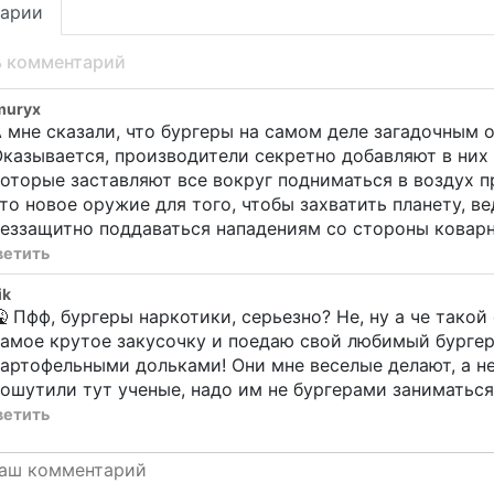
арии
ь комментарий
muryx
 мне сказали, что бургеры на самом деле загадочным 
казывается, производители секретно добавляют в них
оторые заставляют все вокруг подниматься в воздух п
то новое оружие для того, чтобы захватить планету, ве
еззащитно поддаваться нападениям со стороны коварн
ветить
ik
 Пфф, бургеры наркотики, серьезно? Не, ну а че тако
амое крутое закусочку и поедаю свой любимый бургер
артофельными дольками! Они мне веселые делают, а не
ошутили тут ученые, надо им не бургерами заниматься,
ветить