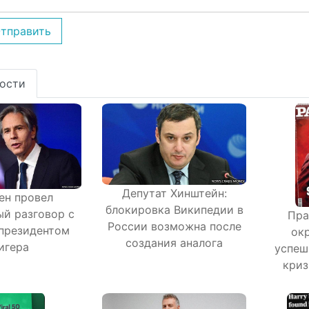
тправить
ости
Депутат Хинштейн:
ен провел
блокировка Википедии в
й разговор с
Пра
России возможна после
президентом
окр
создания аналога
игера
успеш
криз