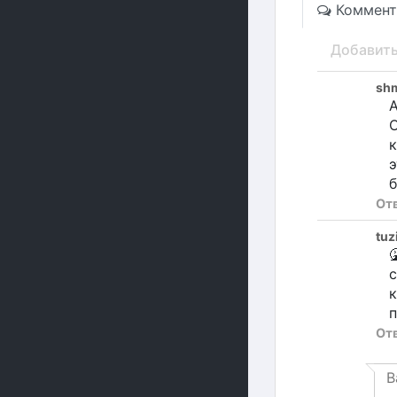
Коммент
Добавит
sh
А
О
к
э
б
От
tuz

с
к
п
От