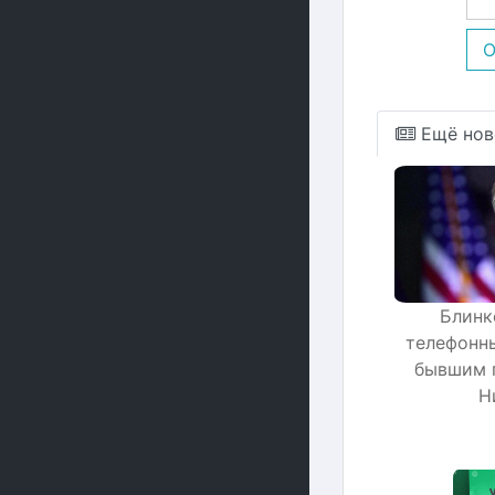
О
Ещё нов
Блинк
телефонны
бывшим 
Н