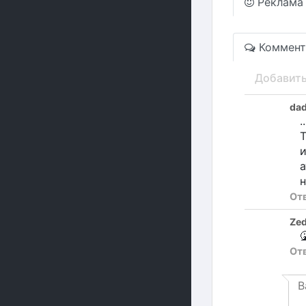
Реклама
Коммент
Добавит
da
.
Т
и
а
н
От
Ze

От