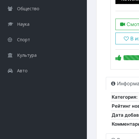
Общество
Наука
Смот
В и
Спорт
Культура
Авто
Информа
Категория:
Рейтинг но
Дата добав
Комментар