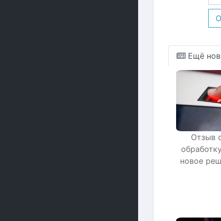
О
Ещё нов
Отзыв 
обработку
новое реш