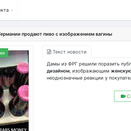
екта
Германии продают пиво с изображением вагины
Текст новости
ео
Дамы из ФРГ решили поразить публ
дизайном
, изображающим
женску
неоднозначные реакции у покупате
С