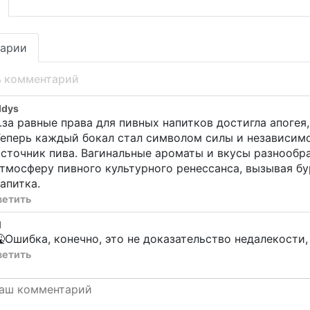
арии
ь комментарий
ddys
..за равные права для пивных напитков достигла апоге
еперь каждый бокал стал символом силы и независим
сточник пива. Вагинальные ароматы и вкусы разнообр
тмосферу пивного культурного ренессанса, вызывая б
апитка.
ветить
d
Ошибка, конечно, это не доказательство недалекости,
ветить