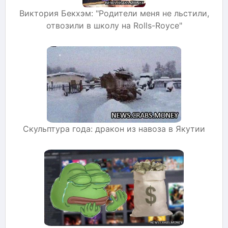
Виктория Бекхэм: "Родители меня не льстили,
отвозили в школу на Rolls-Royce"
Скульптура года: дракон из навоза в Якутии