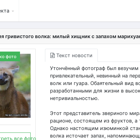
екта
я гривистого волка: милый хищник с запахом марихуа
Текст новости
ко фото
Утончённый фотограф был везучим 
привлекательный, невинный на пер
волк или гуара. Обаятельный вид в
разработанными для жизни в высок
нетривиальностью.
Этот представитель звериного мир
рационе, состоящем из фруктов, а
Однако настоящим изюминкой стан
волка источает запах, напоминающ
реть все фото