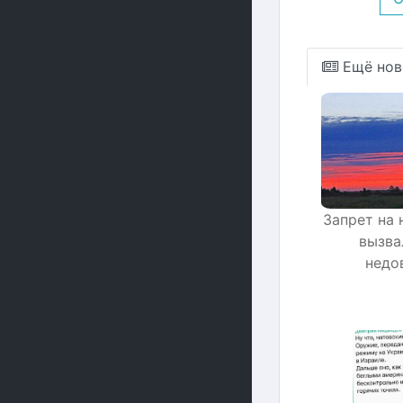
Ещё нов
Запрет на 
вызва
недо