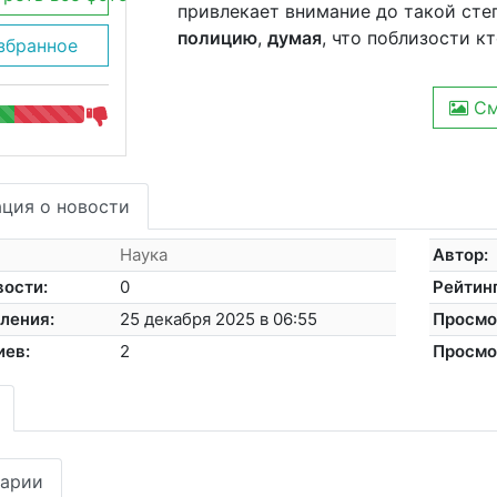
привлекает внимание до такой сте
полицию
,
думая
, что поблизости к
збранное
См
ция о новости
Наука
Автор:
вости:
0
Рейтинг
ления:
25 декабря 2025 в 06:55
Просмо
иев:
2
Просмо
арии