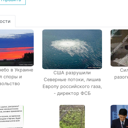
ости
небо в Украине
Си
США разрушили
л споры и
разог
Северные потоки, лишив
вольство
Европу российского газа,
- директор ФСБ