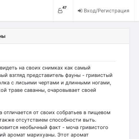
47
Вход/Регистрация
ны
видеть на своих снимках как самый
вый взгляд представитель фауны - гривистый
олка с лисьими чертами и длинными ногами,
ой траве саванны, очаровывает своей
а отличается от своих собратьев в пищевом
 также отсутствием способности выть.
овится необычный факт - моча гривистого
ий аромат марихуаны. Этот аромат