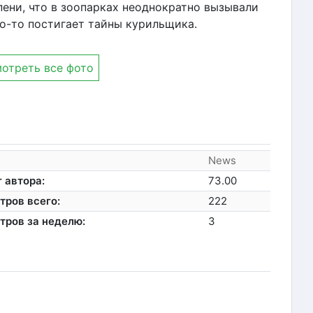
пени, что в зоопарках неоднократно вызывали
то-то постигает тайны курильщика.
отреть все фото
News
 автора:
73.00
тров всего:
222
тров за неделю:
3