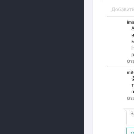
Добавит
Ims
А
и
м
Н
р
От
mit

т
п
От
О