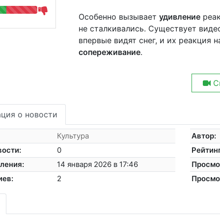
Особенно вызывает
удивление
реак
не сталкивались. Существует видео
впервые видят снег, и их реакция 
сопереживание
.
С
ция о новости
Культура
Автор:
вости:
0
Рейтинг
ления:
14 января 2026 в 17:46
Просмо
иев:
2
Просмо