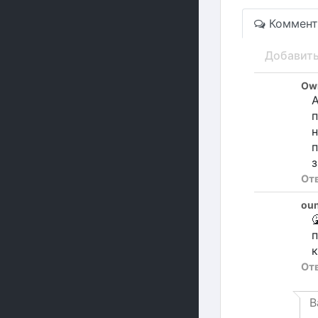
Коммент
Добавит
Own
А
п
н
з
От
ou

п
к
От