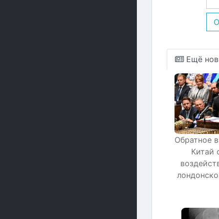
О
Ещё нов
Обратное в
Китай 
воздейст
лондонско