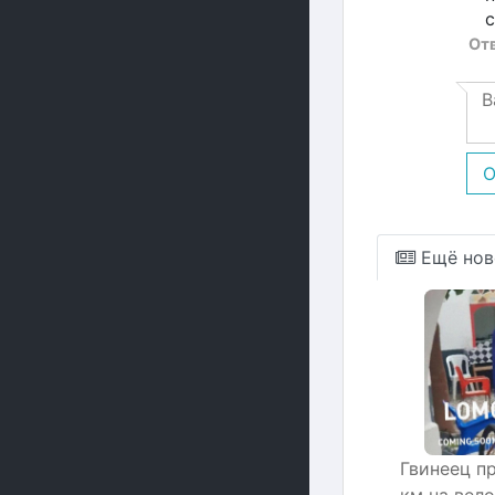
с
От
О
Ещё нов
Гвинеец п
км на вел