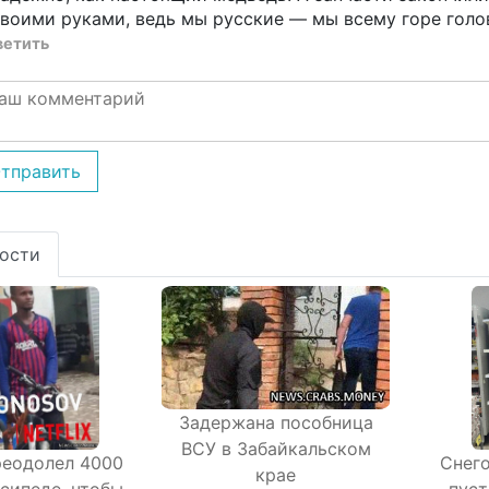
воими руками, ведь мы русские — мы всему горе голов
ветить
тправить
ости
Задержана пособница
ВСУ в Забайкальском
реодолел 4000
Снего
крае
осипеде, чтобы
пуст