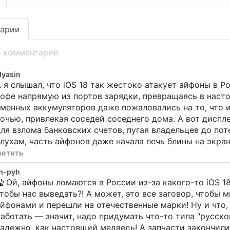
арии
ь комментарий
yasin
 я слышал, что iOS 18 так жестоко атакует айфоны в Р
офе напрямую из портов зарядки, превращаясь в наст
менных аккумуляторов даже пожаловались на то, что 
очью, привлекая соседей соседнего дома. А вот дисп
ля взлома банковских счетов, пугая владельцев до пот
лухам, часть айфонов даже начала печь блины на экр
ветить
h-pyh
 Ой, айфоны ломаются в России из-за какого-то iOS 1
тобы нас выведать?! А может, это все заговор, чтобы
йфонами и перешли на отечественные марки! Ну и что,
аботать — значит, надо придумать что-то типа "русско
адежно, как настоящий медведь! А запчасти закончили