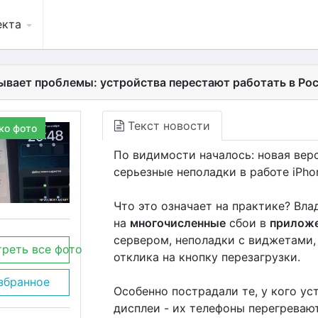
екта
зывает проблемы: устройства перестают работать в Ро
Текст новости
ко фото
По видимости началось: новая вер
серьезные неполадки в работе iPho
Что это означает на практике? Вл
на
многочисленные
сбои в
прилож
сервером, неполадки с виджетами,
реть все фото
отклика на кнопку перезагрузки.
збранное
Особенно пострадали те, у кого у
дисплеи - их телефоны перегревают