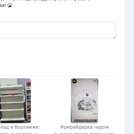
а! 🤮
пад в Воронеже:
Фрирайдерка чудом
ота на полках и
выжила после страшного