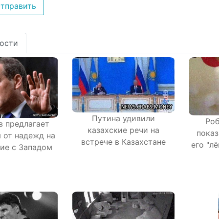
тправить
ости
Путина удивили
Ро
 предлагает
казахские речи на
показ
я от надежд на
встрече в Казахстане
его "л
ие с Западом