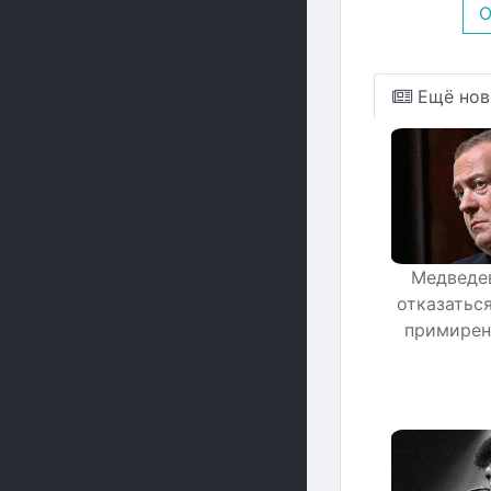
О
Ещё нов
Медведев
отказатьс
примирен