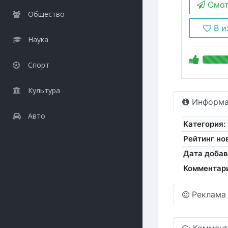
Смот
Общество
В и
Наука
Спорт
Культура
Информа
Авто
Категория:
Рейтинг но
Дата добав
Комментар
Реклама