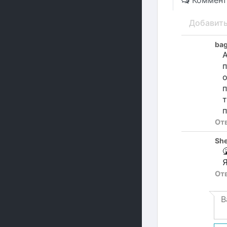
Коммент
Добавит
ba
А
п
о
п
т
п
От
Sh

Я
От