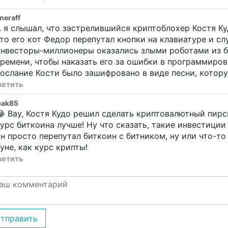
eraff
 я слышал, что застрелившийся криптоблохер Костя Куд
то его кот Федор перепутал кнопки на клавиатуре и с
нвесторы-миллионеры оказались злыми роботами из б
ремени, чтобы наказать его за ошибки в программиро
ослание Кости было зашифровано в виде песни, котору
ветить
bak85
 Вау, Костя Кудо решил сделать криптовалютный пирс
урс биткоина лучше! Ну что сказать, такие инвестиции
н просто перепутал биткоин с битником, ну или что-то 
уне, как курс крипты!
ветить
тправить