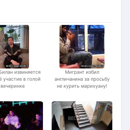
Билан извиняется
Мигрант избил
ё участие в голой
англичанина за просьбу
вечеринке
не курить марихуану!