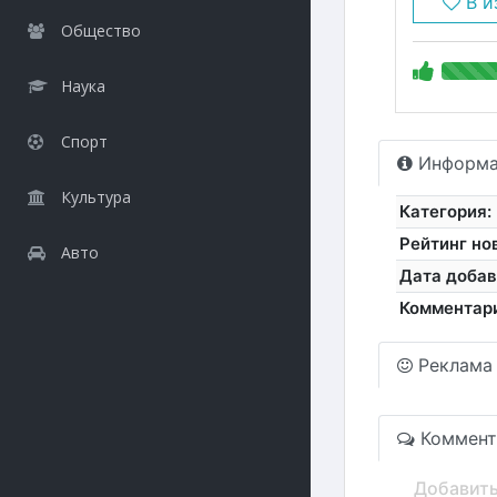
В и
Общество
Наука
Спорт
Информа
Культура
Категория:
Рейтинг но
Авто
Дата добав
Комментар
Реклама
Коммент
Добавит