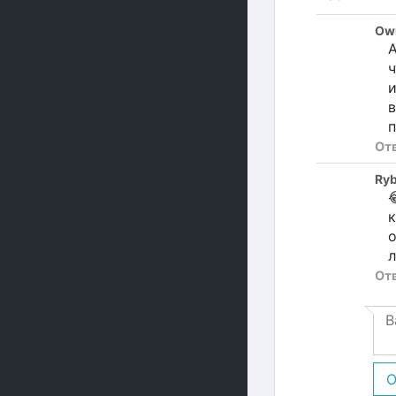
Own
А
ч
и
в
п
От
Ry

к
о
л
От
О