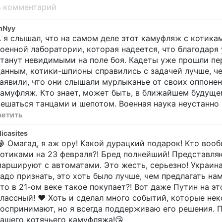
ь комментарий
mNyy
 я слышал, что на самом деле этот камуфляж с котика
оенной лаборатории, которая надеется, что благодаря
танут невидимыми на поле боя. Кадеты уже прошли пе
анным, котики-шпионы справились с задачей лучше, 
аявили, что они слышали мурлыканье от своих оппонен
амуфляж. Кто знает, может быть, в ближайшем будуще
ешаться танцами и шепотом. Военная наука неустанно 
ветить
licasites
 Омагад, я аж ору! Какой дурацкий подарок! Кто воо
отиками на 23 февраля?! Бред полнейший! Представля
аршируют с автоматами. Это жесть, серьезно! Украина 
адо признать, это хоть было лучше, чем предлагать нам
то в 21-ом веке такое покупает?! Вот даже Путин на эт
лассный! ❤️ Хоть и сделал много событий, которые н
оспринимают, но я всегда поддерживаю его решения. П
ашего котячьего камуфляжа!😘