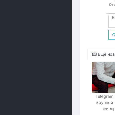
От
О
Ещё нов
Telegram
крупной 
неисп