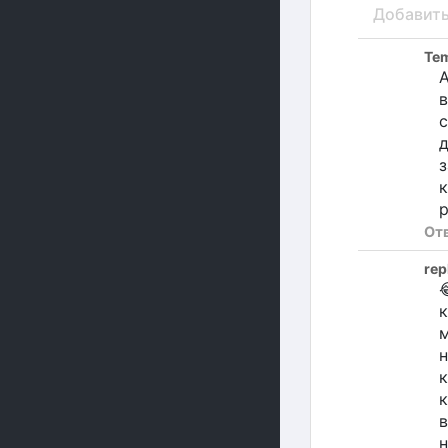
Добавит
Te
А
в
с
д
з
к
р
От
rep

к
м
н
к
к
в
н