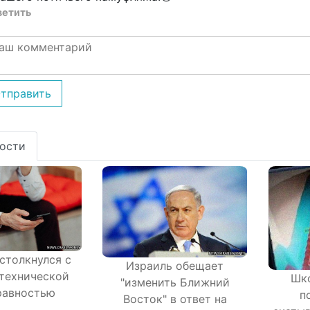
ветить
тправить
ости
 столкнулся с
Израиль обещает
технической
Шк
"изменить Ближний
равностью
п
Восток" в ответ на