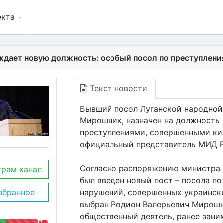
екта
дает новую должность: особый посол по преступлени
Текст новости
Бывший посол Луганской народной 
Мирошник, назначен на должность 
преступлениями, совершенными ки
официальный представитель МИД Р
Согласно распоряжению министра и
грам канал
был введен новый пост – посола п
нарушений, совершенных украински
збранное
выбран Родион Валерьевич Мирошни
общественный деятель, ранее зани