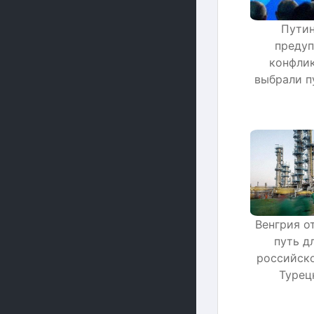
Путин
предуп
конфлик
выбрали п
Венгрия о
путь д
российско
Турец