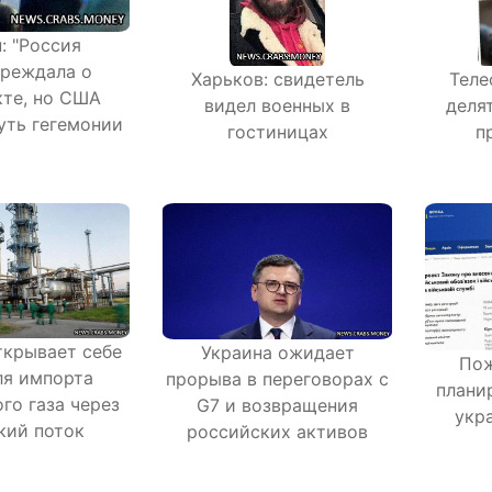
: "Россия
реждала о
Харьков: свидетель
Теле
те, но США
видел военных в
деля
уть гегемонии
гостиницах
п
ткрывает себе
Украина ожидает
Пож
ля импорта
прорыва в переговорах с
плани
го газа через
G7 и возвращения
укр
кий поток
российских активов