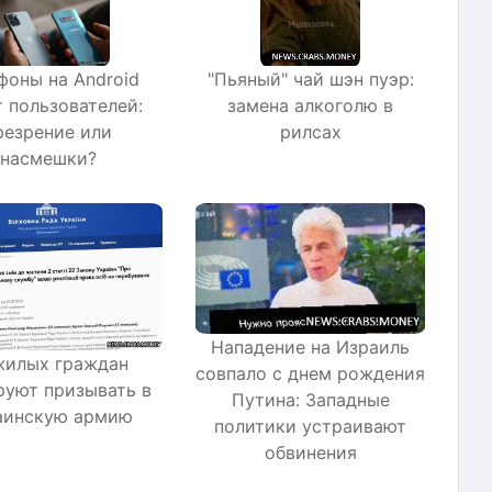
фоны на Android
"Пьяный" чай шэн пуэр:
т пользователей:
замена алкоголю в
резрение или
рилсах
насмешки?
Нападение на Израиль
илых граждан
совпало с днем рождения
руют призывать в
Путина: Западные
аинскую армию
политики устраивают
обвинения