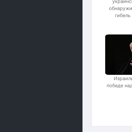
украинс
обнаружи
гибель
Израил
победе на