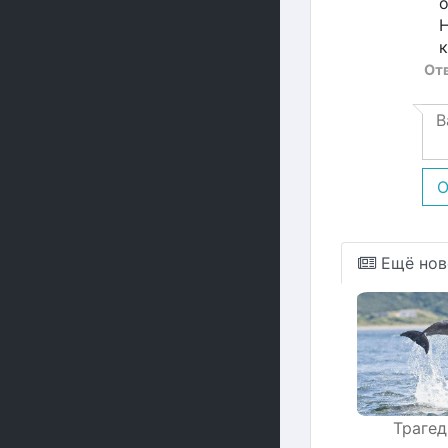
о
Н
к
От
О
Ещё нов
Трагед