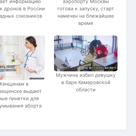
аэропорту Москвы
чает информацию
готова к запуску, старт
ак дронов в России
намечен на ближайшее
падных союзников
время
Мужчина избил девушку
в баре Кемеровской
Женщинам в
области
вещенске выдают
ные пинетки для
умывания аборта