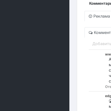
Комментар
Реклама
Коммент
Добавит
ww
А
с
с
От
edg

м