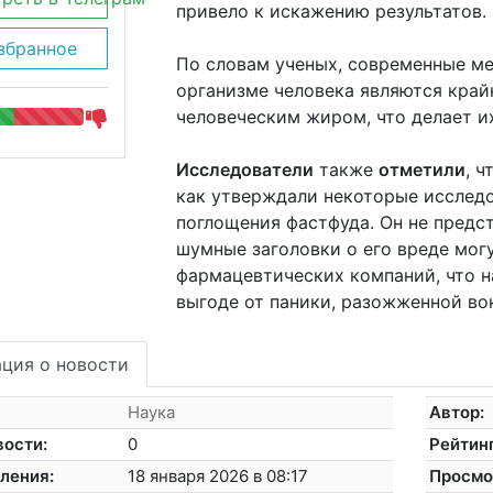
привело к искажению результатов.
збранное
По словам ученых, современные м
организме человека являются край
человеческим жиром, что делает и
Исследователи
также
отметили
, ч
как утверждали некоторые исследо
поглощения фастфуда. Он не предст
шумные заголовки о его вреде мог
фармацевтических компаний, что 
выгоде от паники, разожженной во
ция о новости
Наука
Автор:
вости:
0
Рейтинг
ления:
18 января 2026 в 08:17
Просмо