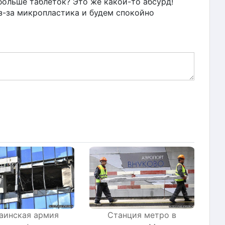
 больше таблеток? Это же какой-то абсурд!
з-за микропластика и будем спокойно
Станция метро в
аинская армия