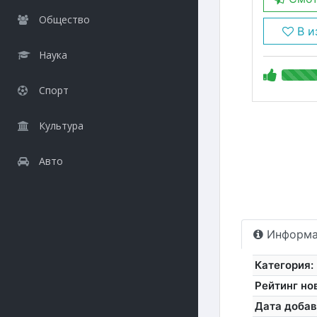
Общество
В и
Наука
Спорт
Культура
Авто
Информа
Категория:
Рейтинг но
Дата добав