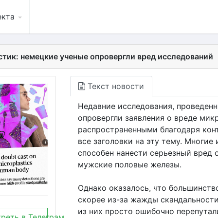
екта
тик: немецкие ученые опровергли вред исследований
Текст новости
Недавние исследования, проведен
опровергли заявления о вреде мик
распространенными благодаря кон
все заголовки на эту тему. Многие
способен нанести серьезный вред 
мужские половые железы.
Однако оказалось, что большинств
скорее из-за жажды скандальности
из них просто ошибочно перепутали
реть в Телеграм