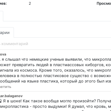
иев:
2
Просмо
арии
ь комментарий
ova
 я слышал что немецкие ученые выявили, что микропл
может превратить людей в пластмассовых киборгов, к
игнала из космоса. Кроме того, оказалось, что микро
человека в полностью пластиковое существо с возмо
ообщений на языке пластика, который до этого был и
ветить
ar.balaganov
 Я в шоке! Как такое вообще могло произойти? Получа
икропластика - просто выдумки! Я думал, что кровь, 