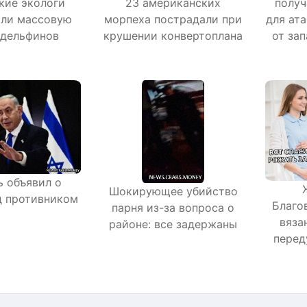
кие экологи
23 американских
полу
ли массовую
морпеха пострадали при
для ат
 дельфинов
крушении конвертоплана
от за
ь объявил о
Шокирующее убийство
д противником
Благо
парня из-за вопроса о
вяза
районе: все задержаны
перед