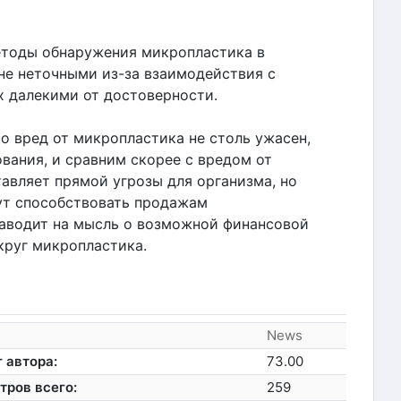
етоды обнаружения микропластика в
не неточными из-за взаимодействия с
х далекими от достоверности.
то вред от микропластика не столь ужасен,
вания, и сравним скорее с вредом от
авляет прямой угрозы для организма, но
ут способствовать продажам
наводит на мысль о возможной финансовой
круг микропластика.
News
 автора:
73.00
тров всего:
259