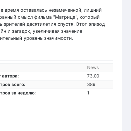
ое время оставалась незамеченной, лишний
гранный смысл фильма "Матрица", который
ь зрителей десятилетия спустя. Этот эпизод
йн и загадок, увеличивая значение
ительный уровень значимости.
News
 автора:
73.00
тров всего:
389
тров за неделю:
1