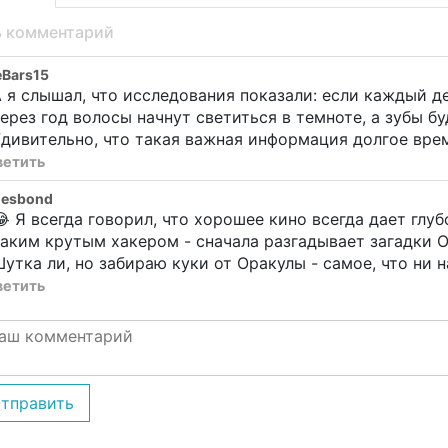
ь комментарий
eBars15
 я слышал, что исследования показали: если каждый д
ерез год волосы начнут светиться в темноте, а зубы б
дивительно, что такая важная информация долгое вре
ветить
mesbond
 Я всегда говорил, что хорошее кино всегда дает глу
аким крутым хакером - сначала разгадывает загадки О
утка ли, но забираю куки от Оракулы - самое, что ни н
ветить
тправить