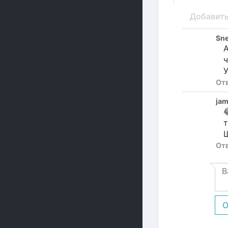
Добавит
Sn
А
ч
У
От
ja

т
Ш
От
О