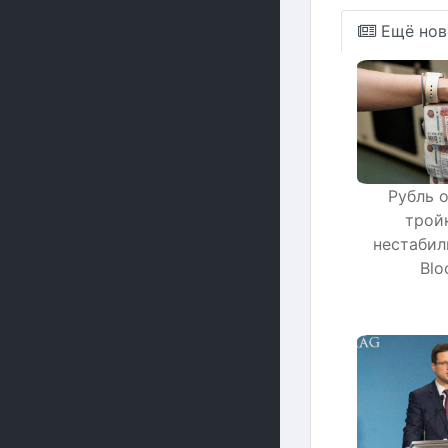
Ещё нов
Рубль 
трой
нестабил
Blo