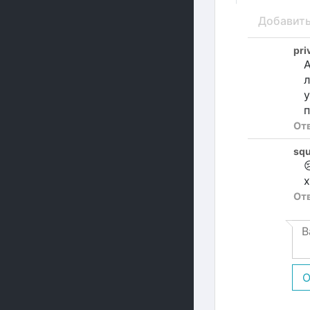
Добавит
pri
А
л
у
п
От
squ

х
От
О