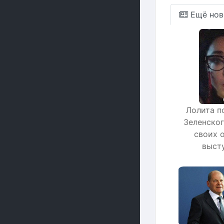
Ещё нов
Лолита п
Зеленског
своих 
выст