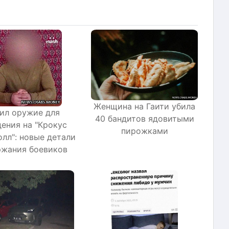
Женщина на Гаити убила
ил оружие для
40 бандитов ядовитыми
ения на "Крокус
пирожками
олл": новые детали
ржания боевиков