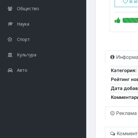
В и
Общество
Наука
Спорт
Культура
Информа
Авто
Категория:
Рейтинг но
Дата добав
Комментар
Реклама
Коммент