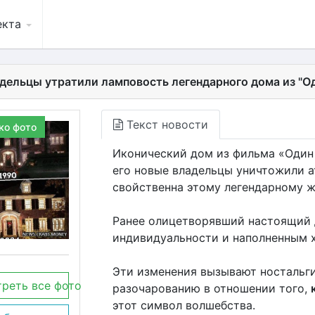
екта
дельцы утратили ламповость легендарного дома из "Од
Текст новости
ко фото
Иконический дом из фильма «Один
его новые владельцы уничтожили а
свойственна этому легендарному ж
Ранее олицетворявший настоящий 
индивидуальности и наполненным 
Эти изменения вызывают ностальги
реть все фото
разочарованию в отношении того,
этот символ волшебства.