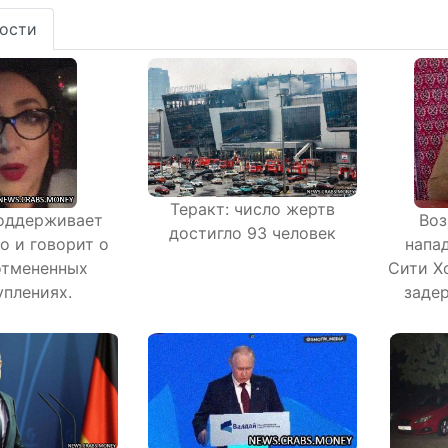
ости
Теракт: число жертв
оддерживает
Воз
достигло 93 человек
о и говорит о
напад
отмененных
Сити Х
уплениях.
заде