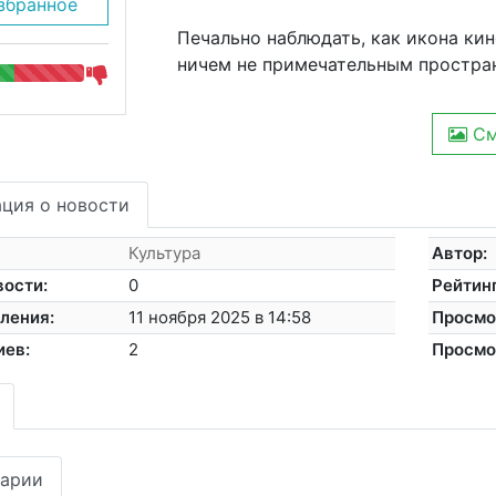
збранное
Печально наблюдать, как икона ки
ничем не примечательным простра
См
ция о новости
Культура
Автор:
вости:
0
Рейтинг
ления:
11 ноября 2025 в 14:58
Просмо
иев:
2
Просмо
арии