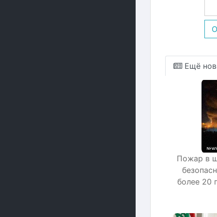
О
Ещё нов
Пожар в ш
безопасн
более 20 