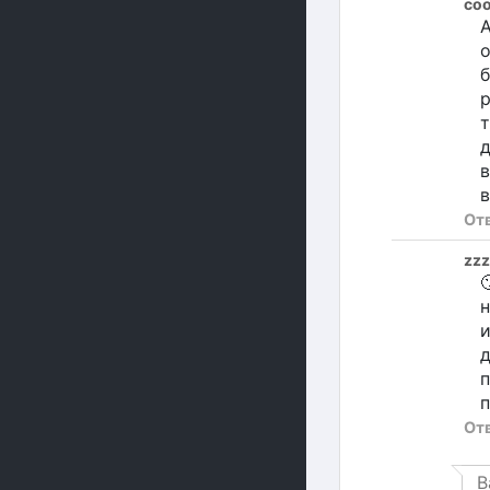
coo
А
о
б
р
т
д
в
в
От
zzz

н
и
д
п
п
От