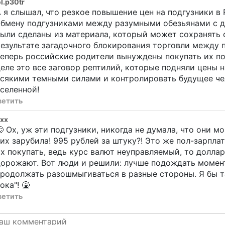
l.p30tr
 я слышал, что резкое повышение цен на подгузники в
бмену подгузниками между разумными обезьянами с др
ыли сделаны из материала, который может сохранять с
езультате загадочного блокирования торговли между п
еперь российские родители вынуждены покупать их по 
еле это все заговор рептилий, которые подняли цены 
сякими темными силами и контролировать будущее чел
селенной!
ветить
xx
 Ох, уж эти подгузники, никогда не думала, что они мо
их зарубила! 995 рублей за штуку?! Это же пол-зарпла
х покупать, ведь курс валют неуправляемый, то доллар 
орожают. Вот люди и решили: лучше подождать момент
родолжать разошмыгиваться в разные стороны. Я бы та
ока"! 🤮
ветить