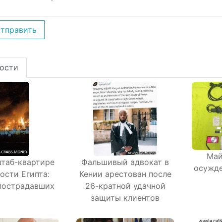
тправить
ости
Май
таб-квартире
Фальшивый адвокат в
осужде
ости Египта:
Кении арестован после
пострадавших
26-кратной удачной
защиты клиентов