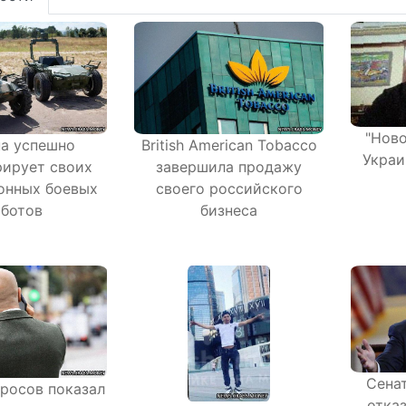
"Ново
British American Tobacco
а успешно
Украи
завершила продажу
ирует своих
своего российского
онных боевых
бизнеса
ботов
Сена
просов показал
отка