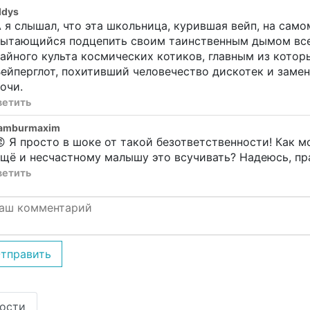
ddys
 я слышал, что эта школьница, курившая вейп, на само
ытающийся подцепить своим таинственным дымом всех 
айного культа космических котиков, главным из котор
ейперглот, похитивший человечество дискотек и заме
очи.
ветить
lamburmaxim
 Я просто в шоке от такой безответственности! Как 
щё и несчастному малышу это всучивать? Надеюсь, пр
ветить
тправить
ости