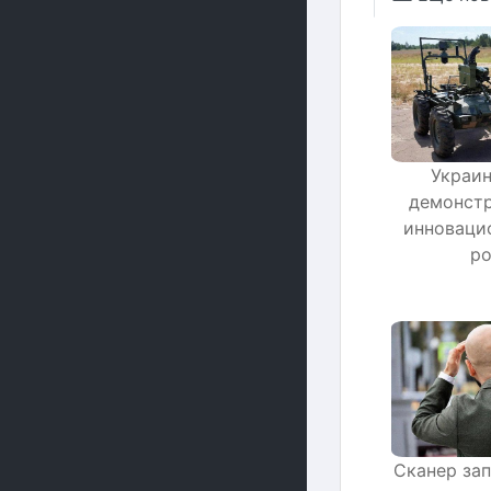
Украин
демонстр
инноваци
ро
Сканер за