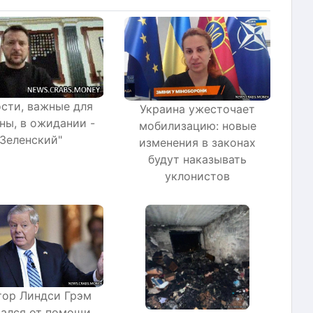
сти, важные для
Украина ужесточает
ны, в ожидании -
мобилизацию: новые
Зеленский"
изменения в законах
будут наказывать
уклонистов
тор Линдси Грэм
зался от помощи