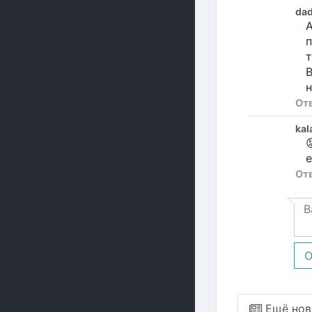
da
А
п
т
В
н
От
ka

е
От
О
Ещё нов