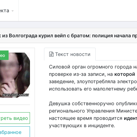
екта
 из Волгограда курил вейп с братом: полиция начала п
Текст новости
ео
Силовой орган огромного города на
проверке из-за записи, на
которой
заведение, злоупотребляла электр
использовать его малолетнему ребе
Девушка собственноручно опублико
регионального Управления Министе
реть видео
настоящее время проводится
иден
участвующих в инциденте.
збранное