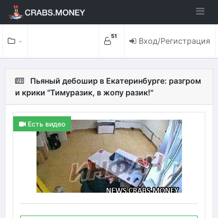
51
Вход/Регистрация
Пьяный дебошир в Екатеринбурге: разгром
и крики "Тимуразик, в жопу разик!"
Есть видео