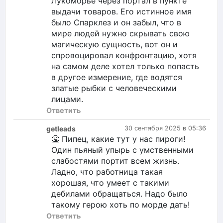
Лукоморье через портал в пункте
выдачи товаров. Его истинное имя
было Спарклез и он забыл, что в
мире людей нужно скрывать свою
магическую сущность, вот он и
спровоцировал конфронтацию, хотя
на самом деле хотел только попасть
в другое измерение, где водятся
златые рыбки с человеческими
лицами.
Ответить
getleads
30 сентября 2025 в 05:36
🤮 Пипец, какие тут у нас пироги!
Один пьяный упырь с умственными
слабостями портит всем жизнь.
Ладно, что работница такая
хорошая, что умеет с такими
дебилами обращаться. Надо было
такому герою хоть по морде дать!
Ответить