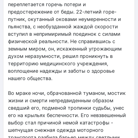
переплетается горечь потери и
предостережение от беды. 22-летний горе-
путник, окутанный оковами неумеренности и
пьянства, с необузданной жаждой скорости
вступил в непримиримый поединок с силами
физической реальности. Не справившись с
земным миром, он, искаженный угрожающим
духом неразумности, решил проникнуть в
территорию медицинского учреждения,
воплощение надежды и заботы о здоровье
нашего общества.
Во мраке ночи, обрачованной туманом, мостик
жизни и смерти непредвиденным образом
сведший его, подменой тропинки судьбы, унес
его на крыльях беспечности. Его невзвешенный
выбор стал причиной немой катастрофы -
шепчущая снежная одежда моторного
транспорта разбила барьер между светлыми