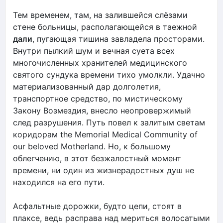
Тем временем, там, на залившейся слёзами
стене больницы, располагающейся в таежной
дали
, пугающая тишина завладела просторами.
Внутри пылкий шум и вечная суета всех
многочисленных хранителей медицинского
святого сундука времени тихо умолкли. Удачно
материализованный дар долголетия,
транспортное средство, по мистическому
Закону Возмездия, внесло неопровержимый
след разрушения. Путь повел к залитым светам
коридорам the Memorial Medical Cоmmunity of
our beloved Motherland. Но, к большому
облегчению, в этот безжалостный момент
времени, ни один из жизнерадостных душ не
находился на его пути.
Асфальтные дорожки, будто цепи, стоят в
плаксе, ведь расправа над мериться волосатыми