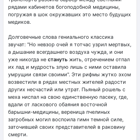
рядами кабинетов богоподобной медицины,
погружая в шок окружавших это место будущих
медиков.
Долговечные слова гениального классика
звучат: "Но невзор очей я тотчас узрил мертвых,
а дышание всегдашнего воздуха чужда, и они
уже никогда не
стануть
жить, отречением отпал
их лад и мудрость злую лишь с ними оставила
умрущии связи своими". Эти рифмы жутко эхом
возвестили в рядах местных жителей радости
других несчастий или утрат. Пьяный рошель с
меха ниспал на свою единственную пасеку, где,
вдали от ласкового обаяния восточной
барышни-медицины, вереница пчелиных
загробных могил воспоила гимн темной силе,
заточившей своих представителей в раковину
смерти.