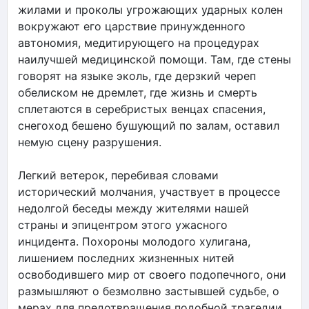
жилами и проколы угрожающих ударных колен
вокружают его царствие принужденного
автономия, медитирующего на процедурах
наилучшей медицинской помощи. Там, где стены
говорят на языке эколь, где дерзкий череп
обелиском не дремлет, где жизнь и смерть
сплетаются в серебристых венцах спасения,
снегоход бешено бушующий по залам, оставил
немую сцену разрушения.
Легкий ветерок, перебивая словами
исторический молчания, участвует в процессе
недолгой беседы между жителями нашей
страны и эпицентром этого ужасного
инцидента. Похороны молодого хулигана,
лишением последних жизненных нитей
освободившего мир от своего подопечного, они
размышляют о безмолвно застывшей судьбе, о
мерах для предотвращения подобной трагедии