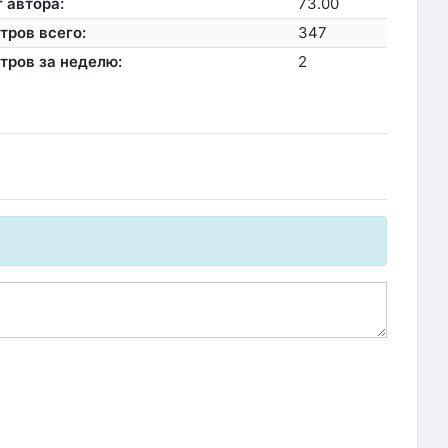
 автора:
73.00
тров всего:
347
тров за неделю:
2