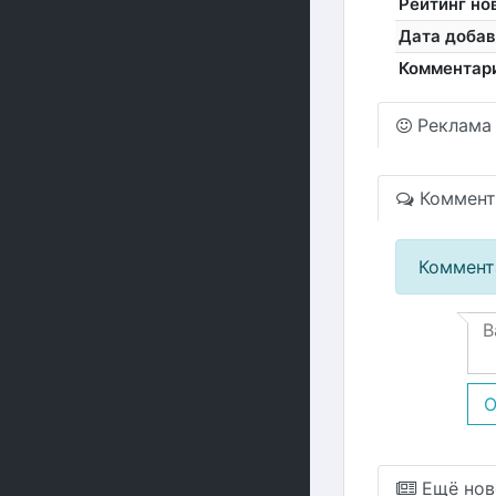
Рейтинг но
Дата добав
Комментар
Реклама
Коммент
Коммент
О
Ещё нов