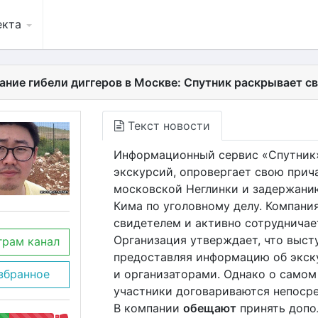
екта
ание гибели диггеров в Москве: Спутник раскрывает с
Текст новости
Информационный сервис «Спутник»
экскурсий, опровергает свою прич
московской Неглинки и задержанию
Кима по уголовному делу. Компани
свидетелем и активно сотрудничае
Организация утверждает, что выст
грам канал
предоставляя информацию об экску
и организаторами. Однако о самом
збранное
участники договариваются непоср
В компании
обещают
принять допо