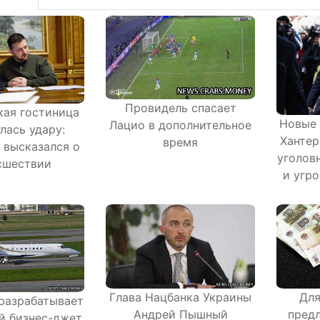
Провидель спасает
ая гостиница
Новые 
Лацио в дополнительное
лась удару:
Хантер
время
 высказался о
уголов
сшествии
и угро
Для
Глава Нацбанка Украины
разрабатывает
предл
Андрей Пышный
й бизнес-джет