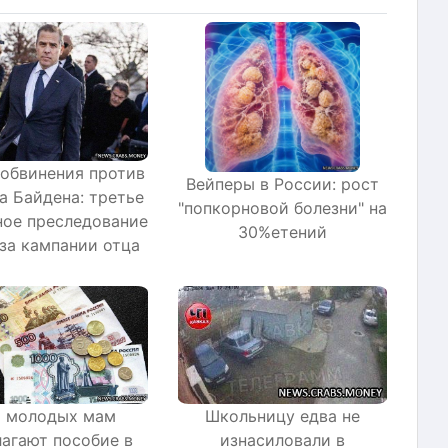
обвинения против
Вейперы в России: рост
а Байдена: третье
"попкорновой болезни" на
ное преследование
30%етений
за кампании отца
 молодых мам
Школьницу едва не
агают пособие в
изнасиловали в