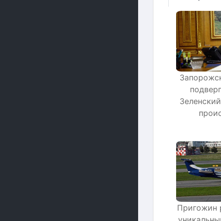
Запорожск
подверг
Зеленский
прои
Пригожин 
уникальны