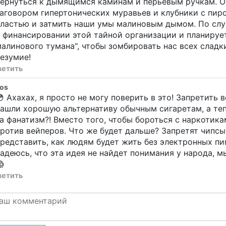
вернуться к дымящимся каминам и перьевым ручкам. О
аговором гипертонических муравьев и клубники с пи
ластью и затмить наши умы малиновым дымом. По слу
 финансировании этой тайной организации и планируе
алинового тумана", чтобы зомбировать нас всех слад
езумие!
ветить
os
 Ахахах, я просто не могу поверить в это! Запретить
ашли хорошую альтернативу обычным сигаретам, а тепе
а фанатизм?! Вместо того, чтобы бороться с наркотик
ротив вейперов. Что же будет дальше? Запретят чипсы
редставить, как людям будет жить без электронных пип
адеюсь, что эта идея не найдет понимания у народа, 

ветить