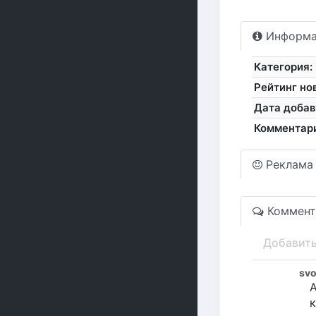
Информа
Категория:
Рейтинг но
Дата добав
Комментар
Реклама
Коммент
Добавит
sv
А
к