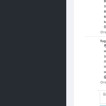
з
в
в
м
б
От
fug

н
з
п
п
н

От