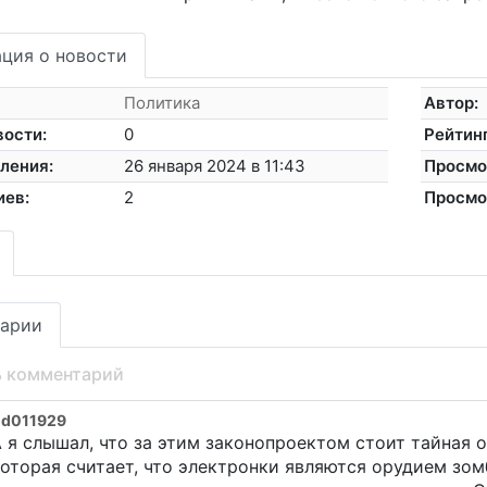
ция о новости
Политика
Автор:
вости:
0
Рейтинг
ления:
26 января 2024 в 11:43
Просмо
иев:
2
Просмо
арии
ь комментарий
od011929
 я слышал, что за этим законопроектом стоит тайная 
оторая считает, что электронки являются орудием зо