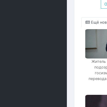
О
Ещё нов
Житель 
подоз
госиз
перевода