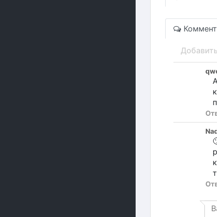
Коммент
Добавит
qw
А
к
п
От
Nad

р
к
т
От