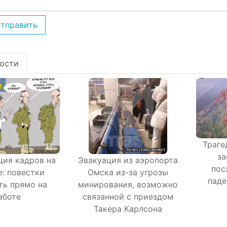
тправить
ости
Траге
з
ия кадров на
Эвакуация из аэропорта
пос
е: повестки
Омска из-за угрозы
паде
ть прямо на
минирования, возможно
аботе
связанной с приездом
Такера Карлсона