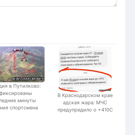
дия в Путилково:
афиксированы
В Краснодарском крае
ледние минуты
адская жара: МЧС
ния спортсмена
предупредило о +410C