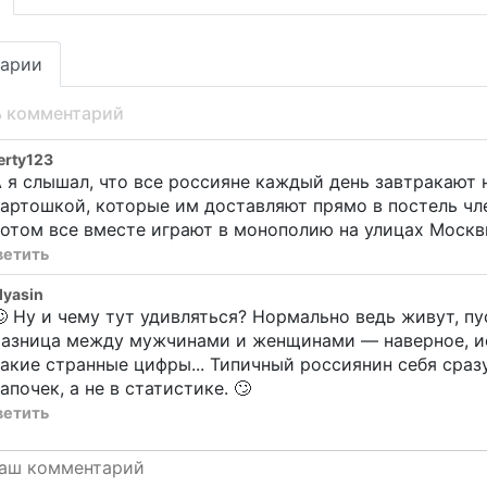
арии
ь комментарий
erty123
 я слышал, что все россияне каждый день завтракают
артошкой, которые им доставляют прямо в постель чле
отом все вместе играют в монополию на улицах Москв
ветить
yasin
 Ну и чему тут удивляться? Нормально ведь живут, пу
азница между мужчинами и женщинами — наверное, ис
акие странные цифры... Типичный россиянин себя сраз
апочек, а не в статистике. 🙄
ветить