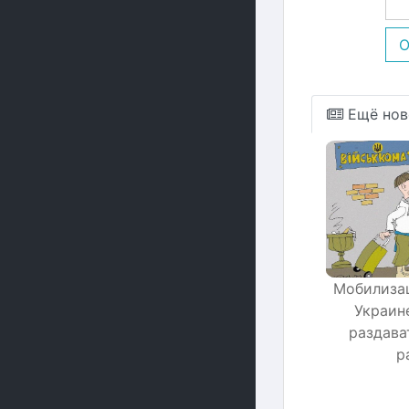
О
Ещё нов
Мобилизац
Украин
раздава
р