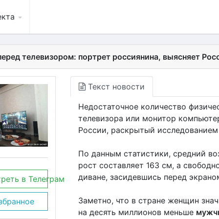
екта
еред телевизором: портрет россиянина, выясняет Рос
Текст новости
Недостаточное количество физичес
телевизора или монитор компьютер
России, раскрытый исследованием 
По данным статистики, средний воз
рост составляет 163 см, а свободн
диване, засидевшись перед экрано
реть в Телеграм
Заметно, что в стране женщин знач
збранное
на десять миллионов меньше
мужч