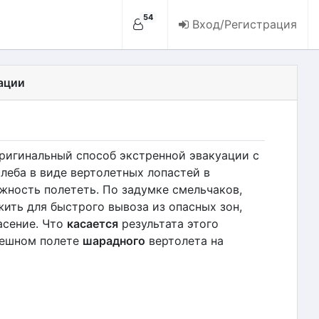
54
Вход/Регистрация
ации
ригинальный способ экстренной эвакуации с
хлеба в виде вертолетных лопастей в
жность полететь. По задумке смельчаков,
ить для быстрого вывоза из опасных зон,
асение. Что
касается
результата этого
пешном полете
шарадного
вертолета на