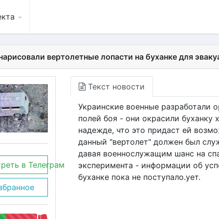
екта
нарисовали вертолетные лопасти на буханке для эваку
Текст новости
Украинские военные разработали о
полей боя - они окрасили буханку 
надежде, что это придаст ей возмо
данный "вертолет" должен был служ
давая военнослужащим шанс на сп
реть в Телеграм
эксперимента - информации об ус
буханке пока не поступало.ует.
збранное