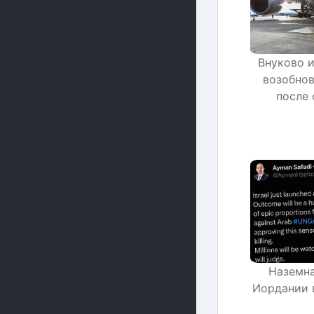
Внуково 
возобнов
после 
Наземна
Иордании 