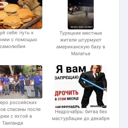
уй себя: путь к
Турецкие местные
онии с помощью
жители штурмуют
самолюбия
американскую базу в
Малатье
еро российских
ов спасены после
Недрочабрь: битва без
арии с яхтой в
мастурбации до декабря
Таиланде