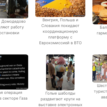
Венгрия, Польша и
и Домодедово
Словакия покидают
ляют работу
Бал
координационную
остановки
гарм
платформу с
Еврокомиссией в ВТО
Шест
турист
я операция
Голые шаболды
ав
в секторе Газа
раздвигают круги на
выставке электронных