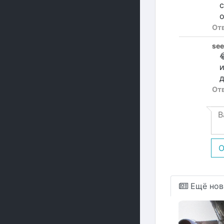
с
о
От
se

и
д
От
О
Ещё нов