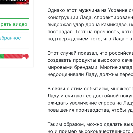
Однако этот
мужчина
на Украине с
конструкции Лада, спроектирован
реть видео
выдержал удар дрона камикадзе, н
пострадал. Тест на прочность, кот
збранное
подтверждением того, что Лада - э
Этот случай показал, что российс
создавать продукты высокого каче
мировыми брендами. Многие западн
недооценивали Ладу, должны перес
В связи с этим событием, множест
Ладу и считают ее достойной пок
ожидать увеличение спроса на Лад
повышения производства, чтобы уд
Таким образом, можно сделать выво
но и пример высококачественного 