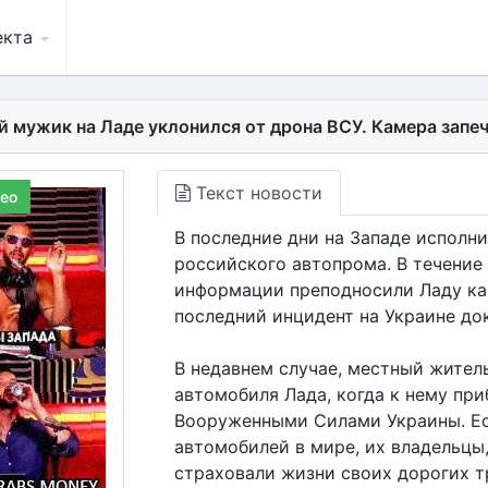
екта
й мужик на Ладе уклонился от дрона ВСУ. Камера запе
Текст новости
ео
В последние дни на Западе исполн
российского автопрома. В течение
информации преподносили Ладу ка
последний инцидент на Украине док
В недавнем случае, местный жител
автомобиля Лада, когда к нему пр
Вооруженными Силами Украины. Ес
автомобилей в мире, их владельцы,
страховали жизни своих дорогих т