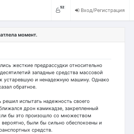
52
Вход/Регистрация
чатлела момент.
ились жесткие предрассудки относительно
 десятилетий западные средства массовой
к устаревшую и ненадежную машину. Однако
азал обратное.
ь решил испытать надежность своего
иближался дрон камикадзе, закрепленный
ли бы это произошло со множеством
 вероятно, были бы сильно обеспокоены и
ранспортных средств.