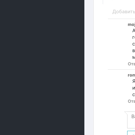
Добавит
moj
А
г
с
От
ro
Я
и
с
От