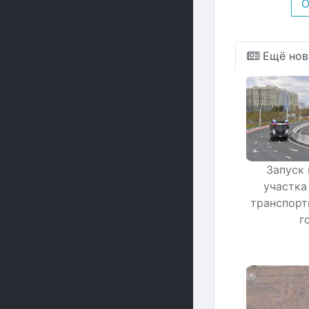
О
Ещё нов
Запуск
участка
транспорт
г