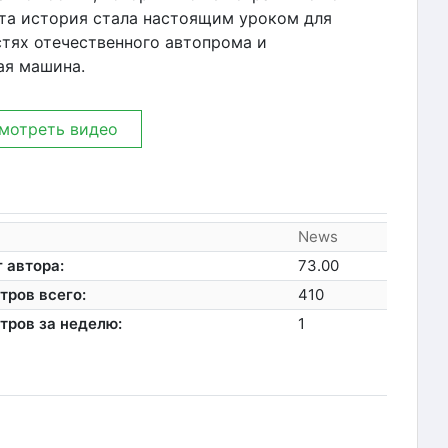
а история стала настоящим уроком для
стях отечественного автопрома и
ая машина.
мотреть видео
News
 автора:
73.00
тров всего:
410
тров за неделю:
1