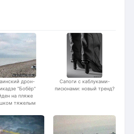
аинский дрон-
Сапоги с каблуками-
икадзе "Бобёр"
писюнами: новый тренд?
йден на пляже
шком тяжелым