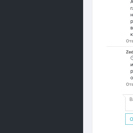
А
г
н
р
в
к
От
Ze

и
р
о
От
О