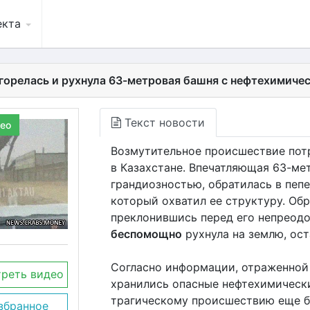
екта
агорелась и рухнула 63-метровая башня с нефтехимич
Текст новости
ео
Возмутительное происшествие потр
в Казахстане. Впечатляющая 63-ме
грандиозностью, обратилась в пеп
который охватил ее структуру. Обр
преклонившись перед его непреодо
беспомощно
рухнула на землю, ост
Согласно информации, отраженной
реть видео
хранились опасные нефтехимически
трагическому происшествию еще бо
збранное