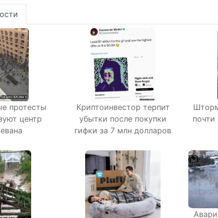
ости
е протесты
Криптоинвестор терпит
Шторм
зуют центр
убытки после покупки
почти 
евана
гифки за 7 млн долларов
Авари