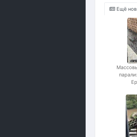
Ещё нов
Массовы
парали
Ер