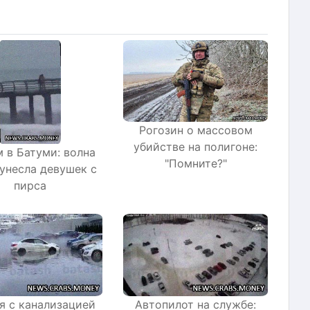
Рогозин о массовом
убийстве на полигоне:
 в Батуми: волна
"Помните?"
унесла девушек с
пирса
я с канализацией
Автопилот на службе: