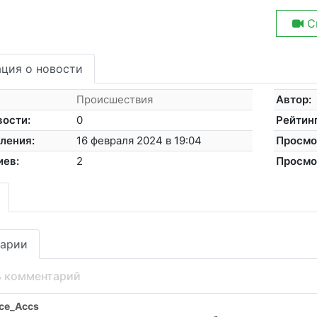
С
ция о новости
Происшествия
Автор:
вости:
0
Рейтинг
ления:
16 февраля 2024 в 19:04
Просмо
иев:
2
Просмо
арии
ь комментарий
ce_Accs