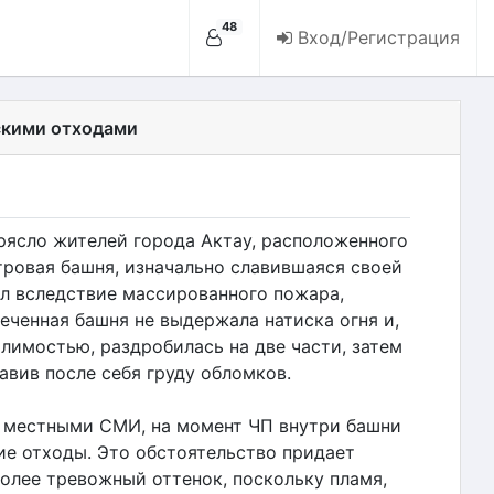
48
Вход/Регистрация
ескими отходами
ясло жителей города Актау, расположенного
тровая башня, изначально славившаяся своей
ел вследствие массированного пожара,
еченная башня не выдержала натиска огня и,
лимостью, раздробилась на две части, затем
авив после себя груду обломков.
 местными СМИ, на момент ЧП внутри башни
е отходы. Это обстоятельство придает
лее тревожный оттенок, поскольку пламя,