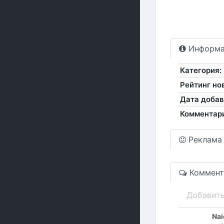
Информа
Категория:
Рейтинг но
Дата добав
Комментар
Реклама
Коммент
Добавит
Nai