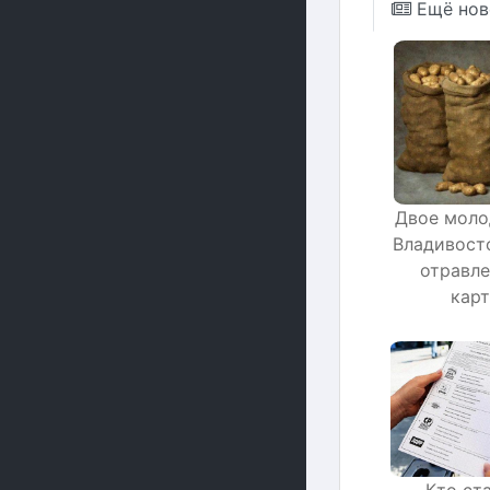
Ещё нов
Двое моло
Владивост
отравле
карт
Кто ст