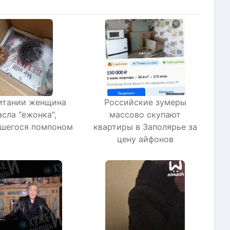
итании женщина
Российские зумеры
асла "ежонка",
массово скупают
вшегося помпоном
квартиры в Заполярье за
цену айфонов