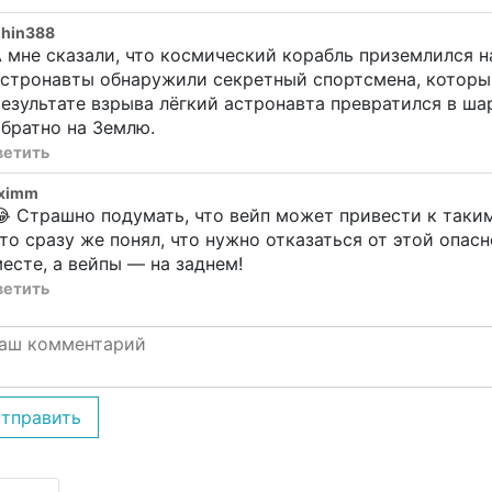
ohin388
 мне сказали, что космический корабль приземлился н
стронавты обнаружили секретный спортсмена, который
езультате взрыва лёгкий астронавта превратился в ша
братно на Землю.
ветить
ximm
 Страшно подумать, что вейп может привести к таки
то сразу же понял, что нужно отказаться от этой опас
есте, а вейпы — на заднем!
ветить
тправить