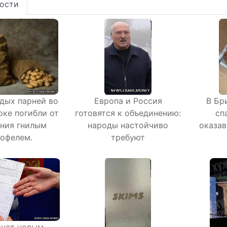
ости
дых парней во
Европа и Россия
В Бр
оке погибли от
готовятся к объединению:
сп
ния гнилым
народы настойчиво
оказа
офелем.
требуют
анет новым