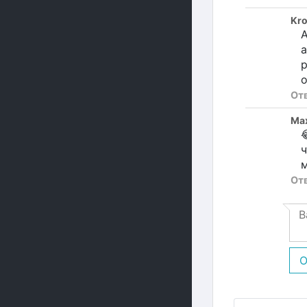
Kr
А
а
р
о
От
Ma

ч
м
От
О