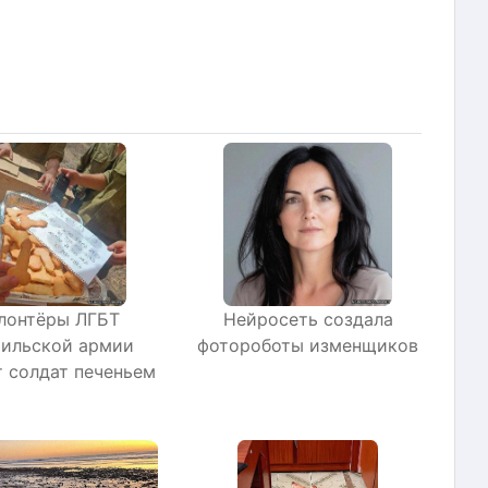
лонтёры ЛГБТ
Нейросеть создала
аильской армии
фотороботы изменщиков
 солдат печеньем