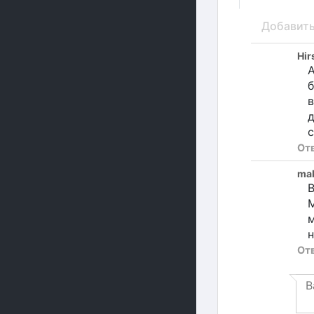
Добавит
Hir
А
б
в
д
с
От
ma
В
М
м
От