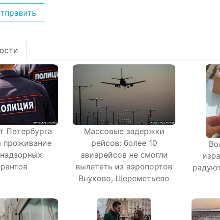
тправить
ости
т Петербурга
Массовые задержки
а проживание
рейсов: более 10
Во
знадзорных
авиарейсов не смогли
изр
рантов
вылететь из аэропортов
радуют
Внуково, Шереметьево