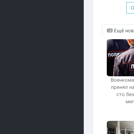
О
Ещё нов
Военкома
принял н
сто бе
миг