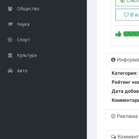
Смот
Общество
В и
Наука
Спорт
Культура
Информа
Авто
Категория:
Рейтинг но
Дата добав
Комментар
Реклама
Коммент