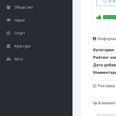
В и
Общество
Наука
Спорт
Информа
Культура
Категория:
Рейтинг но
Авто
Дата добав
Комментар
Реклама
Коммент
Добавит