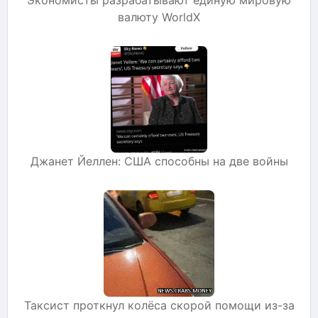
валюту WorldX
Джанет Йеллен: США способны на две войны
Таксист проткнул колёса скорой помощи из-за