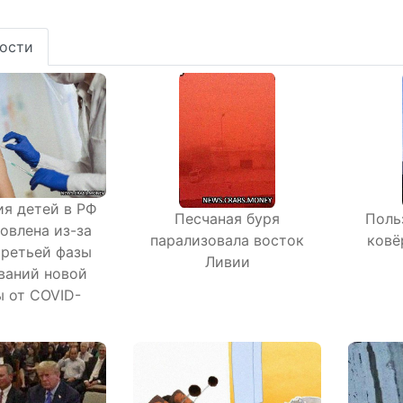
ости
я детей в РФ
Песчаная буря
Поль
овлена из-за
парализовала восток
ковё
третьей фазы
Ливии
ваний новой
 от COVID-