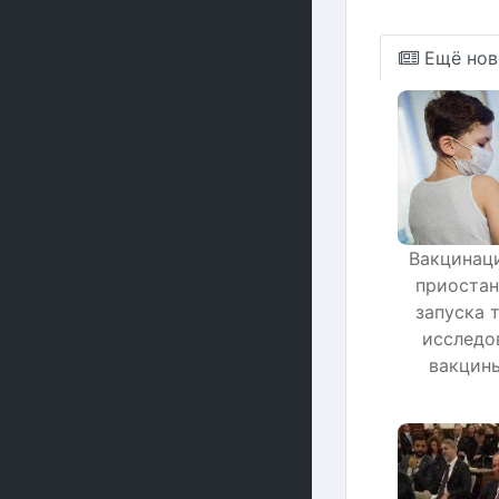
Ещё нов
Вакцинаци
приостан
запуска 
исследо
вакцины