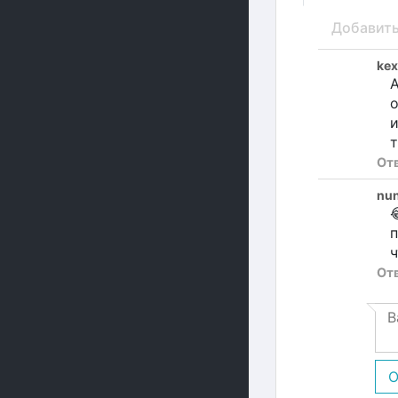
Добавит
ke
А
о
и
т
От
nun

п
ч
От
О