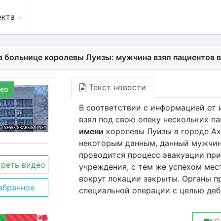
екта
в больнице королевы Луизы: мужчина взял пациентов в
Текст новости
ео
В соответствии с информацией от и
взял под свою опеку нескольких п
имени
королевы Луизы в городе Ахе
некоторым данным, данный мужчин
проводится процесс эвакуации пр
реть видео
учреждения, с тем же успехом мес
вокруг локации закрыты. Органы п
збранное
специальной операции с целью де