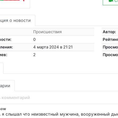
С
ция о новости
Происшествия
Автор:
вости:
0
Рейтинг
ления:
4 марта 2024 в 21:21
Просмо
иев:
2
Просмо
арии
ь комментарий
now
 я слышал что неизвестный мужчина, вооруженный дын