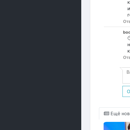
к
и
г
От
bod

н
к
От
О
Ещё нов