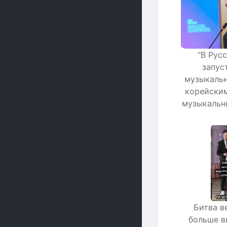
"В Рус
запус
музыкальн
корейским
музыкальн
Битва в
больше в