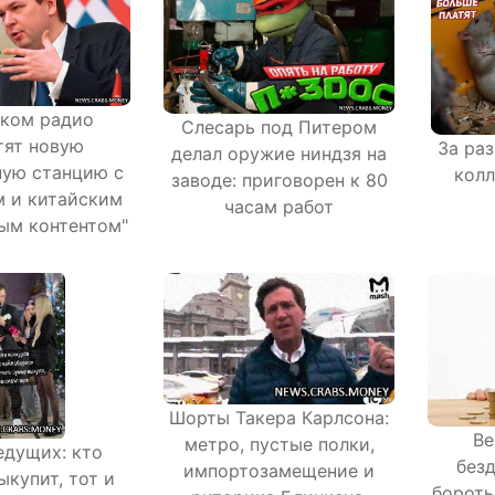
ском радио
Слесарь под Питером
тят новую
За раз
делал оружие ниндзя на
ую станцию с
колл
заводе: приговорен к 80
 и китайским
часам работ
ым контентом"
Шорты Такера Карлсона:
Ве
метро, пустые полки,
едущих: кто
безд
импортозамещение и
ыкупит, тот и
бороть