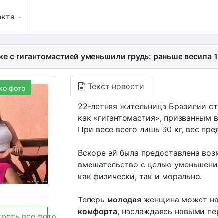
екта
ке с гигантомастией уменьшили грудь: раньше весила 1
Текст новости
ко фото
22-летняя жительница Бразилии ст
как «гигантомастия», призванным 
При весе всего лишь 60 кг, вес пре
Вскоре ей была предоставлена воз
вмешательство с целью уменьшения
как физически, так и морально.
Теперь
молодая
женщина может нас
комфорта
, наслаждаясь новыми пе
реть все фото