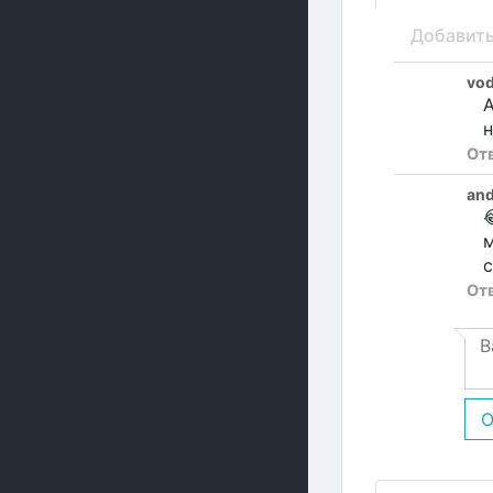
Добавит
vod
А
н
От
and

м
с
От
О