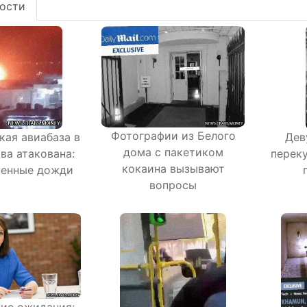
ости
Фотографии из Белого
кая авиабаза в
Дев
дома с пакетиком
ва атакована:
переку
кокаина вызывают
ненные дожди
вопросы