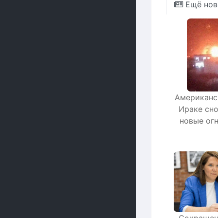
Ещё нов
Американс
Ираке сно
новые ог